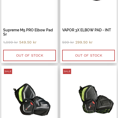
Supreme M5 PRO Elbow Pad
VAPOR 3X ELBOW PAD - INT
Sr
Original
Current
Original
Current
1,099
kr
549.50
kr
599
kr
299.50
kr
price
price
price
price
was:
is:
was:
is:
1,099 kr.
549.50 kr.
599 kr.
299.50 kr.
OUT OF STOCK
OUT OF STOCK
SALE
SALE