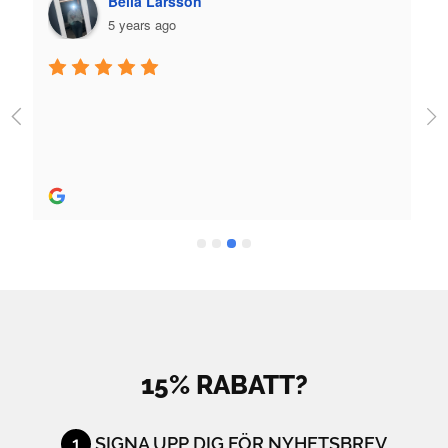
Plazmo
5 years ago
Jag fick jättebra hjälp när jag köpte skridskor och 
utrustning och skön person. Bra hjälp! 
Rekommenderas stort.
15% RABATT?
1
SIGNA UPP DIG FÖR NYHETSBREV