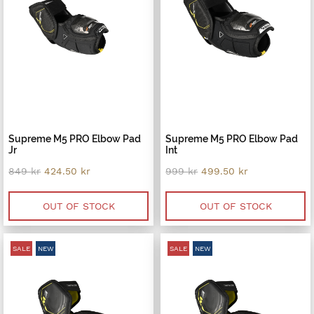
Supreme M5 PRO Elbow Pad
Supreme M5 PRO Elbow Pad
Jr
Int
Original
Current
Original
Current
849
kr
424.50
kr
999
kr
499.50
kr
price
price
price
price
was:
is:
was:
is:
849 kr.
424.50 kr.
999 kr.
499.50 kr.
OUT OF STOCK
OUT OF STOCK
SALE
NEW
SALE
NEW