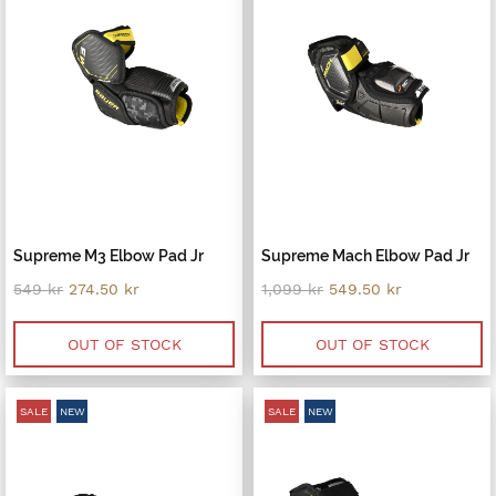
Supreme M3 Elbow Pad Jr
Supreme Mach Elbow Pad Jr
Original
Current
Original
Current
549
kr
274.50
kr
1,099
kr
549.50
kr
price
price
price
price
was:
is:
was:
is:
549 kr.
274.50 kr.
1,099 kr.
549.50 kr.
OUT OF STOCK
OUT OF STOCK
SALE
NEW
SALE
NEW