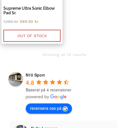
Supreme Ultra Sonic Elbow
Pad Sr.
Original
Current
1,199
kr
599.50
kr
price
price
was:
is:
1,199 kr.
599.50 kr.
OUT OF STOCK
Sorted
Showing all 19 results
by
latest
N10 Sport
4.8
Baserat på 4 recensioner
recensera oss på