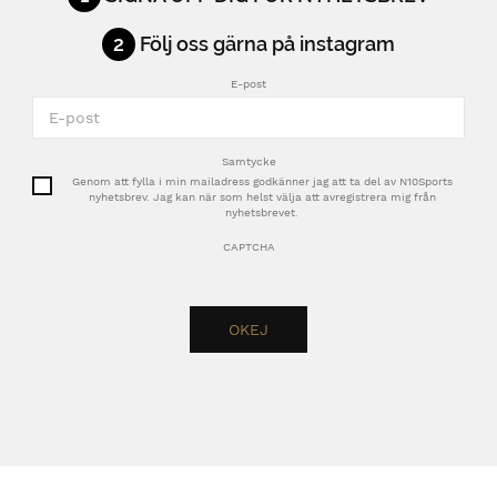
2
Följ oss gärna på instagram
E-post
Samtycke
Genom att fylla i min mailadress godkänner jag att ta del av N10Sports
nyhetsbrev. Jag kan när som helst välja att avregistrera mig från
nyhetsbrevet.
CAPTCHA