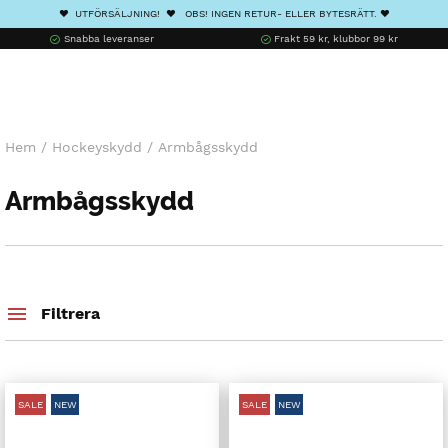
❤️ UTFÖRSÄLJNING! ❤️ OBS! INGEN RETUR- ELLER BYTESRÄTT. ❤️
Snabba leveranser
Frakt 59 kr, klubbor 99 kr
Hem
/
Hockeyskydd
/
Armbågsskydd
Armbågsskydd
Filtrera
SALE
NEW
SALE
NEW