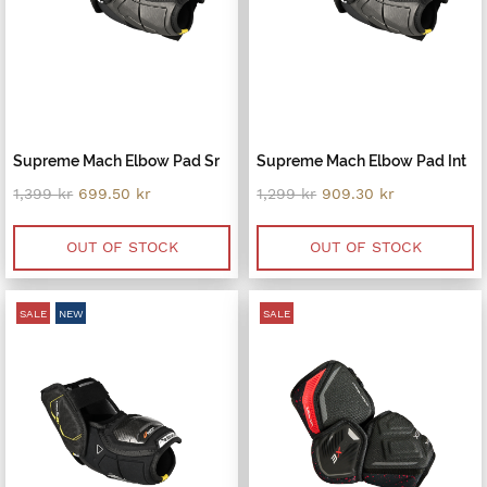
Supreme Mach Elbow Pad Sr
Supreme Mach Elbow Pad Int
Original
Current
Original
Current
1,399
kr
699.50
kr
1,299
kr
909.30
kr
price
price
price
price
was:
is:
was:
is:
1,399 kr.
699.50 kr.
1,299 kr.
909.30 kr.
OUT OF STOCK
OUT OF STOCK
SALE
NEW
SALE