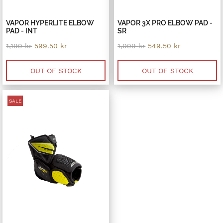
VAPOR HYPERLITE ELBOW
VAPOR 3X PRO ELBOW PAD -
PAD - INT
SR
Original
Current
Original
Current
1,199
kr
599.50
kr
1,099
kr
549.50
kr
price
price
price
price
was:
is:
was:
is:
1,199 kr.
599.50 kr.
1,099 kr.
549.50 kr.
OUT OF STOCK
OUT OF STOCK
SALE