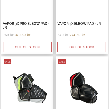
VAPOR 3X PRO ELBOW PAD -
VAPOR 3X ELBOW PAD - JR
JR
Original
Current
Original
Current
759
kr
379.50
kr
549
kr
274.50
kr
price
price
price
price
was:
is:
was:
is:
759 kr.
379.50 kr.
549 kr.
274.50 kr.
OUT OF STOCK
OUT OF STOCK
SALE
SALE