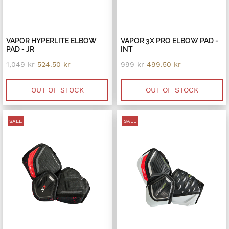
VAPOR HYPERLITE ELBOW
VAPOR 3X PRO ELBOW PAD -
PAD - JR
INT
Original
Current
Original
Current
1,049
kr
524.50
kr
999
kr
499.50
kr
price
price
price
price
was:
is:
was:
is:
1,049 kr.
524.50 kr.
999 kr.
499.50 kr.
OUT OF STOCK
OUT OF STOCK
SALE
SALE