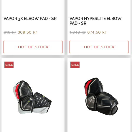
VAPOR 3X ELBOW PAD - SR
VAPOR HYPERLITE ELBOW
PAD - SR
Original
Current
Original
Current
619
kr
309.50
kr
1,349
kr
674.50
kr
price
price
price
price
was:
is:
was:
is:
619 kr.
309.50 kr.
1,349 kr.
674.50 kr.
OUT OF STOCK
OUT OF STOCK
SALE
SALE