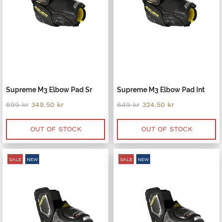
Supreme M3 Elbow Pad Sr
Supreme M3 Elbow Pad Int
Original
Current
Original
Current
699
kr
349.50
kr
649
kr
324.50
kr
price
price
price
price
was:
is:
was:
is:
699 kr.
349.50 kr.
649 kr.
324.50 kr.
OUT OF STOCK
OUT OF STOCK
SALE
NEW
SALE
NEW