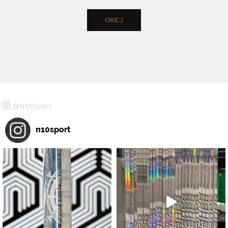
@N10Sport
n10sport