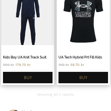
Kids Boy UA Knit Track Suit.
UA Tech Hybrid Prt Fill Kids
Original
Current
Original
Current
599
kr
179.70
kr
199
kr
59.70
kr
price
price
price
price
was:
is:
was:
is:
599 kr.
179.70 kr.
199 kr.
59.70 kr.
BUY
BUY
Sorted
Showing all 2 results
by
latest