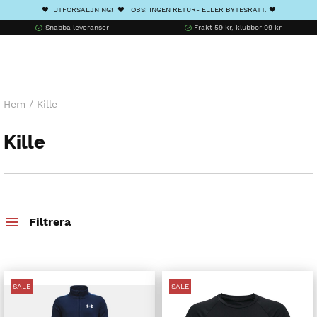
❤️ UTFÖRSÄLJNING! ❤️ OBS! INGEN RETUR- ELLER BYTESRÄTT. ❤️
Snabba leveranser
Frakt 59 kr, klubbor 99 kr
Hem
/
Kille
Kille
Filtrera
SALE
SALE