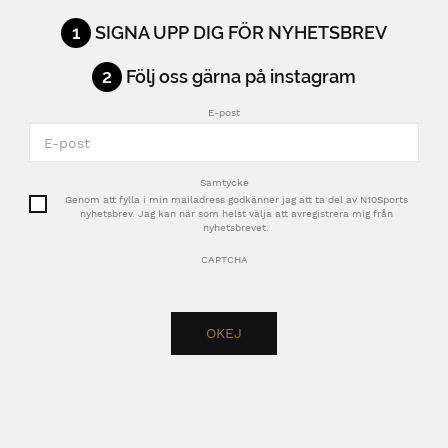
1
SIGNA UPP DIG FÖR NYHETSBREV
2
Följ oss gärna på instagram
E-post
Samtycke
Genom att fylla i min mailadress godkänner jag att ta del av N10Sports
nyhetsbrev. Jag kan när som helst välja att avregistrera mig från
nyhetsbrevet.
CAPTCHA