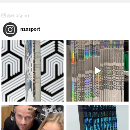
@N10Sport
n10sport