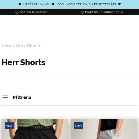
❤️ UTFÖRSÄLJNING! ❤️ OBS! INGEN RETUR- ELLER BYTESRÄTT. ❤️
Snabba leveranser
Frakt 59 kr, klubbor 99 kr
Hem
/
Herr Shorts
Herr Shorts
Filtrera
NEW
NEW