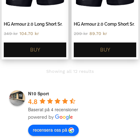
HG Armour 2.0 Long Short Sr.
HG Armour 2.0 Comp Short Sr.
Original
Current
Original
Current
349
kr
104.70
kr
299
kr
89.70
kr
price
price
price
price
was:
is:
was:
is:
349 kr.
104.70 kr.
299 kr.
89.70 kr.
BUY
BUY
Sorted
Showing all 12 results
by
latest
N10 Sport
4.8
Baserat på 4 recensioner
recensera oss på