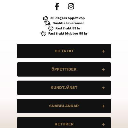
30 dagars öppet köp
Snabba leveranser
Fast frakt 59 kr
Fast frakt klubbor 99 kr
HITTA HIT
N10 Sport
ÖPPETTIDER
Enbärsvägen 11
735 37 Surahammar
Måndag
STÄNGT
KUNDTJÄNST
Tis
STÄNGT
Ons
STÄNGT
Vi vill att du ska ha bra grejer, och rätt
Tor
stÄNGT
SNABBLÄNKAR
grejer. Är det några frågor, tveka inte att
Fre
STÄNGT
höra av dig.
Lör
STÄNGT
Sön
STÄNGT
Bauer
info@n10sport.se
RETURER