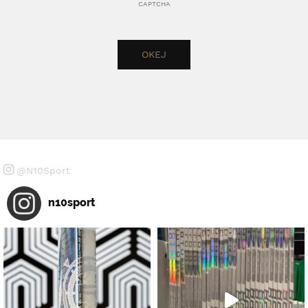
CAPTCHA
@N10Sport
n10sport