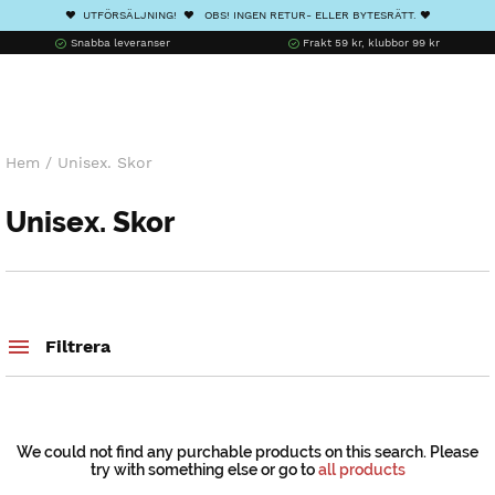
❤️ UTFÖRSÄLJNING! ❤️ OBS! INGEN RETUR- ELLER BYTESRÄTT. ❤️
Snabba leveranser
Frakt 59 kr, klubbor 99 kr
Hem
/
Unisex. Skor
Unisex. Skor
Filtrera
We could not find any purchable products on this search. Please
try with something else or go to
all products