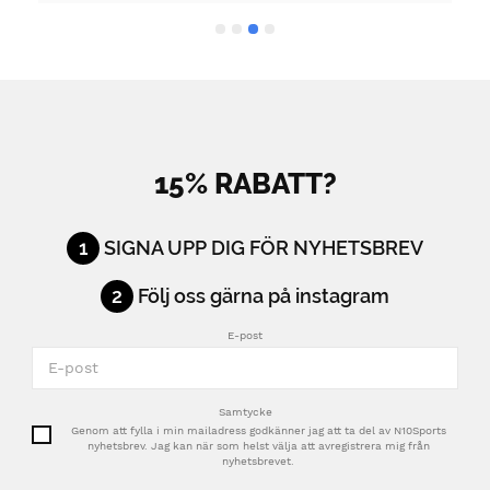
15% RABATT?
1
SIGNA UPP DIG FÖR NYHETSBREV
2
Följ oss gärna på instagram
E-post
Samtycke
Genom att fylla i min mailadress godkänner jag att ta del av N10Sports
nyhetsbrev. Jag kan när som helst välja att avregistrera mig från
nyhetsbrevet.