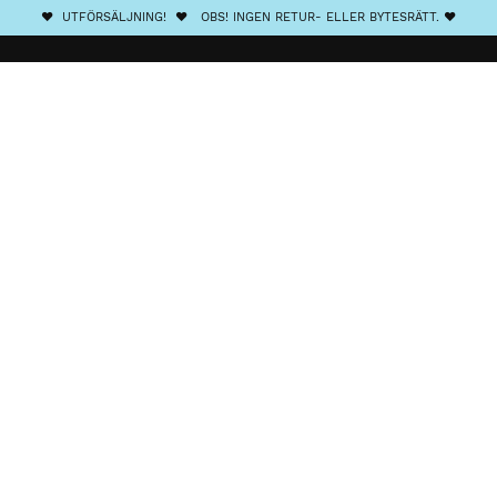
❤️ UTFÖRSÄLJNING! ❤️ OBS! INGEN RETUR- ELLER BYTESRÄTT. ❤️