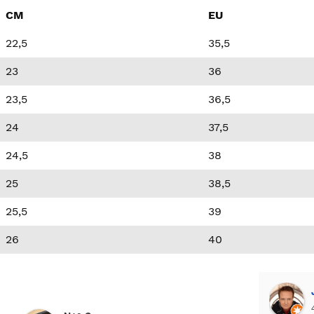
CM
EU
22,5
35,5
23
36
23,5
36,5
24
37,5
24,5
38
25
38,5
25,5
39
26
40
Jo
4 y