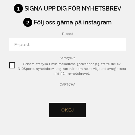
1
SIGNA UPP DIG FÖR NYHETSBREV
2
Följ oss gärna på instagram
E-post
Samtycke
Genom att fylla i min mailadress godkänner jag att ta del av
N10Sports nyhetsbrev. Jag kan när som helst välja att avregistrera
mig från nyhetsbrevet.
CAPTCHA