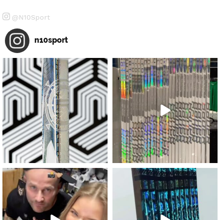
@N10Sport
n10sport