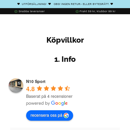
❤️ UTFÖRSÄLJNING! ❤️ OBS! INGEN RETUR- ELLER BYTESRÄTT. ❤️
Snabba leveranser
Frakt 59 kr, klubbor 99 kr
Köpvillkor
1. Info
N10 Sport
4.8
Baserat på 4 recensioner
recensera oss på