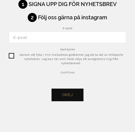
1
SIGNA UPP DIG FÖR NYHETSBREV
2
Följ oss gärna på instagram
E-post
Samtycke
Genom att fylla i min mailadress godkänner jag att ta del av N10Sports
nyhetsbrev. Jag kan när som helst välja att avregistrera mig från
nyhetsbrevet.
CAPTCHA