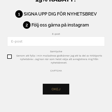
1
SIGNA UPP DIG FÖR NYHETSBREV
2
Följ oss gärna på instagram
E-post
Samtycke
Genom att fylla i min mailadress godkänner jag att ta del av N10Sports
nyhetsbrev. Jag kan när som helst välja att avregistrera mig från
nyhetsbrevet.
CAPTCHA