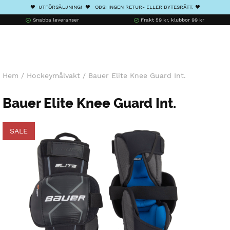
❤️ UTFÖRSÄLJNING! ❤️ OBS! INGEN RETUR- ELLER BYTESRÄTT. ❤️
Snabba leveranser
Frakt 59 kr, klubbor 99 kr
Hem
/
Hockeymålvakt
/
Bauer Elite Knee Guard Int.
Bauer Elite Knee Guard Int.
SALE