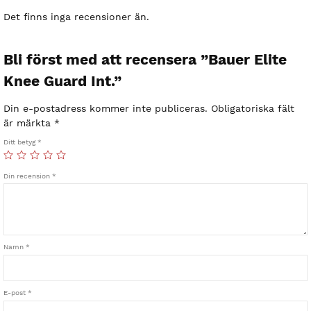
Det finns inga recensioner än.
Bli först med att recensera ”Bauer Elite
Knee Guard Int.”
Din e-postadress kommer inte publiceras.
Obligatoriska fält
är märkta
*
Ditt betyg
*
Din recension
*
Namn
*
E-post
*