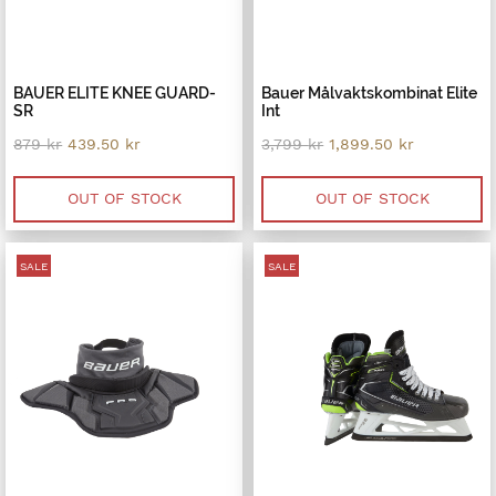
BAUER ELITE KNEE GUARD-
Bauer Målvaktskombinat Elite
SR
Int
Original
Current
Original
Current
879
kr
439.50
kr
3,799
kr
1,899.50
kr
price
price
price
price
was:
is:
was:
is:
879 kr.
439.50 kr.
3,799 kr.
1,899.50 kr
OUT OF STOCK
OUT OF STOCK
SALE
SALE