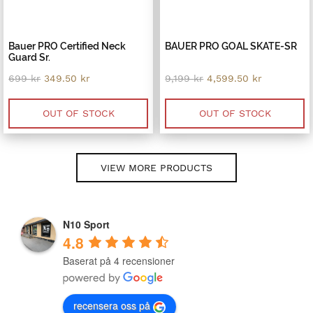
Bauer PRO Certified Neck
BAUER PRO GOAL SKATE-SR
Guard Sr.
Original
Current
Original
Current
699
kr
349.50
kr
9,199
kr
4,599.50
kr
price
price
price
price
was:
is:
was:
is:
699 kr.
349.50 kr.
9,199 kr.
4,599.50 k
OUT OF STOCK
OUT OF STOCK
VIEW MORE PRODUCTS
N10 Sport
4.8
Baserat på 4 recensioner
recensera oss på