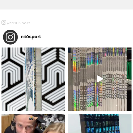
@N10Sport
n10sport