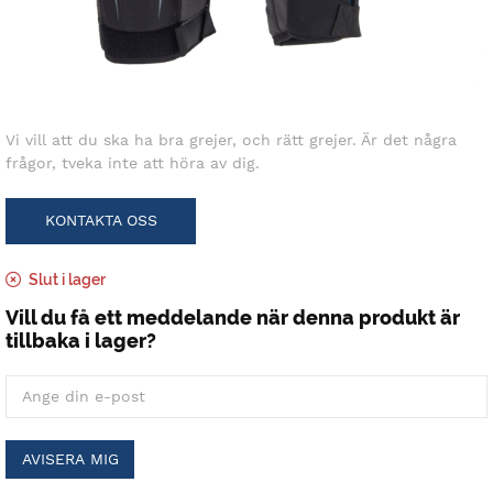
Vi vill att du ska ha bra grejer, och rätt grejer. Är det några
frågor, tveka inte att höra av dig.
KONTAKTA OSS
Slut i lager
Vill du få ett meddelande när denna produkt är
tillbaka i lager?
AVISERA MIG