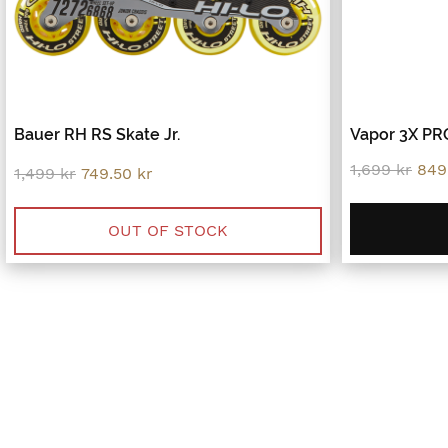
Bauer RH RS Skate Jr.
Vapor 3X PRO
Orig
1,699
kr
849
Original
Current
1,499
kr
749.50
kr
pric
price
price
was
was:
is:
1,69
1,499 kr.
749.50 kr.
OUT OF STOCK