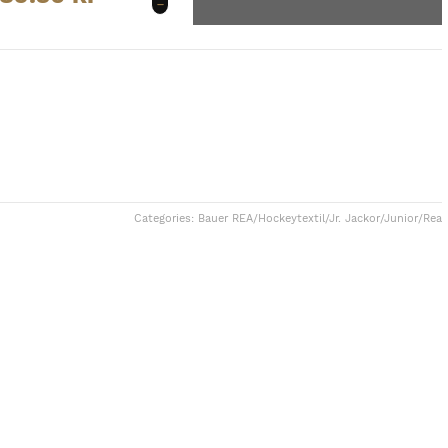
Bubble
Yth.
mängd
Categories:
Bauer REA
/
Hockeytextil
/
Jr. Jackor
/
Junior
/
Rea