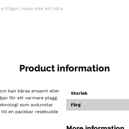
gra frågor, tveka inte att höra
Product information
som kan bäras ensamt eller
Storlek
djan för ett varmare plagg.
teknologi som avdunstar
Färg
 till en packbar resekudde
More information