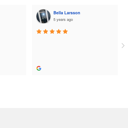
Plazmo
5 years ago
Jag fick jättebra hjälp när jag köpte 
skridskor och utrustning och skön 
person. Bra hjälp! Rekommenderas stort.