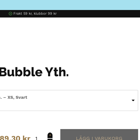
Frakt 59 kr, klubbor 99 kr
 Bubble Yth.
. – XS, Svart
Bauer
89.30
kr
Flex