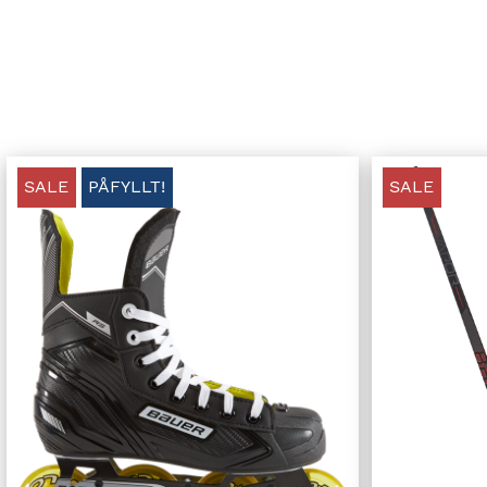
SALE
PÅFYLLT!
SALE