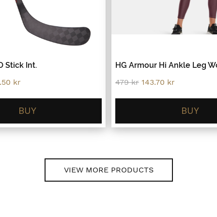
 Stick Int.
HG Armour Hi Ankle Leg 
inal
Current
Original
Current
.50
kr
479
kr
143.70
kr
e
price
price
price
:
is:
was:
is:
9 kr.
849.50 kr.
479 kr.
143.70 kr.
BUY
BUY
VIEW MORE PRODUCTS