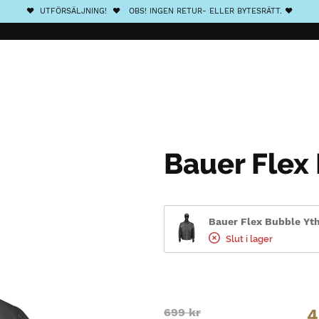
❤️ UTFÖRSÄLJNING! ❤️ OBS! INGEN RETUR- ELLER BYTESRÄTT. ❤️
Bauer Flex
Bauer Flex Bubble Yth
Slut i lager
Original
Current
699
kr
4