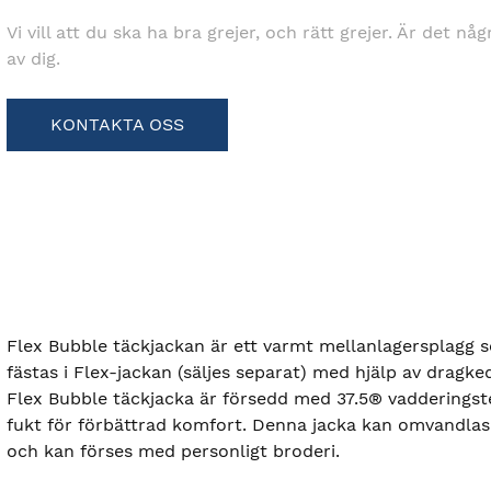
Vi vill att du ska ha bra grejer, och rätt grejer. Är det nå
av dig.
KONTAKTA OSS
Flex Bubble täckjackan är ett varmt mellanlagersplagg 
fästas i Flex-jackan (säljes separat) med hjälp av dragke
Flex Bubble täckjacka är försedd med 37.5® vadderings
fukt för förbättrad komfort. Denna jacka kan omvandlas
och kan förses med personligt broderi.