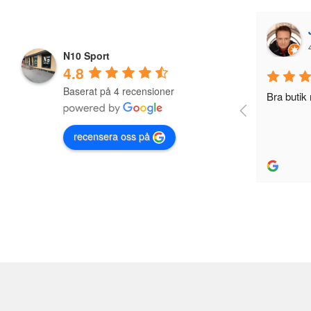
Jonas Nevala
4 years ago
N10 Sport
4.8
Baserat på 4 recensioner
Bra butik med Bra utbud och reapriser
recensera oss på