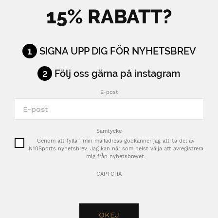
15% RABATT?
1
SIGNA UPP DIG FÖR NYHETSBREV
2
Följ oss gärna på instagram
E-post
Samtycke
Genom att fylla i min mailadress godkänner jag att ta del av
N10Sports nyhetsbrev. Jag kan när som helst välja att avregistrera
mig från nyhetsbrevet.
CAPTCHA