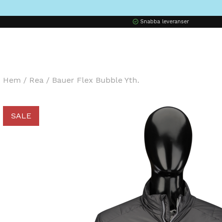
Snabba leveranser
Hem
/
Rea
/
Bauer Flex Bubble Yth.
SALE