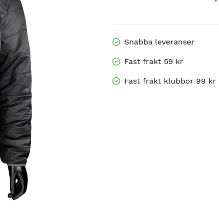
price
price
was:
is:
699 kr.
489.30 kr.
Snabba leveranser
Fast frakt 59 kr
Fast frakt klubbor 99 kr