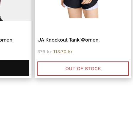
Women.
UA Knockout Tank Women.
Original
Current
379
kr
113.70
kr
price
price
was:
is:
379 kr.
113.70 kr.
OUT OF STOCK