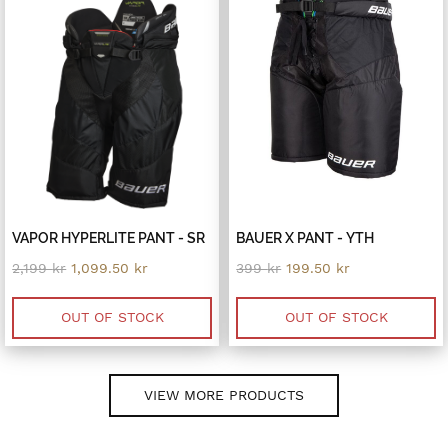
VAPOR HYPERLITE PANT - SR
BAUER X PANT - YTH
Original
Current
Original
Current
2,199
kr
1,099.50
kr
399
kr
199.50
kr
price
price
price
price
was:
is:
was:
is:
2,199 kr.
1,099.50 kr.
399 kr.
199.50 kr.
OUT OF STOCK
OUT OF STOCK
VIEW MORE PRODUCTS