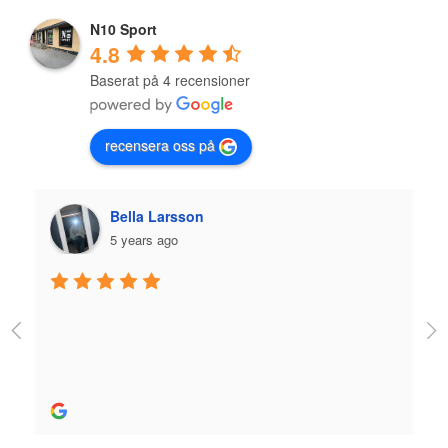
N10 Sport
4.8
Baserat på 4 recensioner
recensera oss på
Plazmo
5 years ago
Jag fick jättebra hjälp när jag köpte skridskor och 
utrustning och skön person. Bra hjälp! 
Rekommenderas stort.