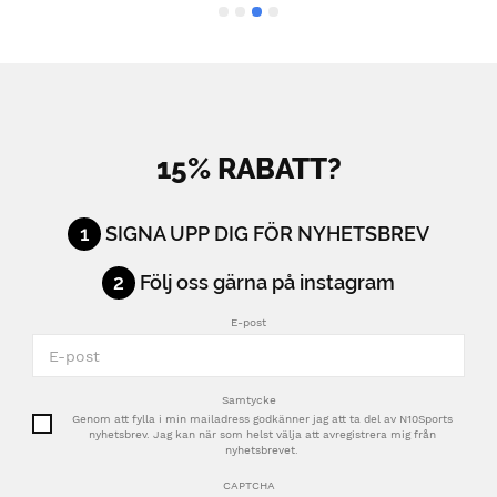
15% RABATT?
1
SIGNA UPP DIG FÖR NYHETSBREV
2
Följ oss gärna på instagram
E-post
Samtycke
Genom att fylla i min mailadress godkänner jag att ta del av N10Sports
nyhetsbrev. Jag kan när som helst välja att avregistrera mig från
nyhetsbrevet.
CAPTCHA