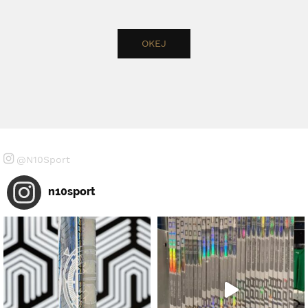
@N10Sport
n10sport