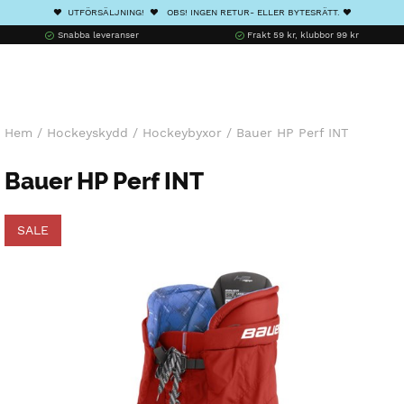
❤️ UTFÖRSÄLJNING! ❤️ OBS! INGEN RETUR- ELLER BYTESRÄTT. ❤️
Snabba leveranser
Frakt 59 kr, klubbor 99 kr
Hem
/
Hockeyskydd
/
Hockeybyxor
/
Bauer HP Perf INT
Bauer HP Perf INT
SALE