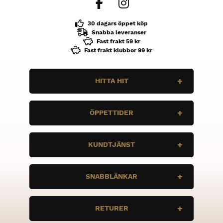
30 dagars öppet köp
Snabba leveranser
Fast frakt 59 kr
Fast frakt klubbor 99 kr
HITTA HIT
N10 Sport
ÖPPETTIDER
Enbärsvägen 11
735 37 Surahammar
Måndag
STÄNGT
KUNDTJÄNST
Tis
STÄNGT
Ons
STÄNGT
Vi vill att du ska ha bra grejer, och rätt
Tor
stÄNGT
SNABBLÄNKAR
grejer. Är det några frågor, tveka inte att
Fre
STÄNGT
höra av dig.
Lör
STÄNGT
Sön
STÄNGT
Bauer
info@n10sport.se
RETURER
Under Armour