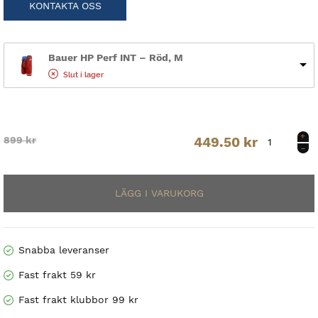
KONTAKTA OSS
Bauer HP Perf INT – Röd, M
Slut i lager
Bauer
Original
Current
899
kr
449.50
kr
HP
Perf
price
price
INT
mängd
was:
is:
899 kr.
449.50 kr.
Snabba leveranser
Fast frakt 59 kr
Fast frakt klubbor 99 kr