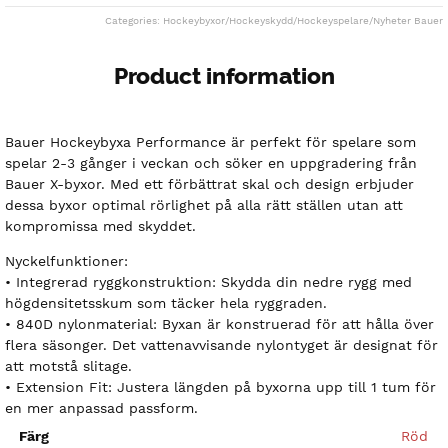
Categories:
Hockeybyxor
/
Hockeyskydd
/
Hockeyspelare
/
Nyheter Bauer
Product information
Bauer Hockeybyxa Performance är perfekt för spelare som
spelar 2-3 gånger i veckan och söker en uppgradering från
Bauer X-byxor. Med ett förbättrat skal och design erbjuder
dessa byxor optimal rörlighet på alla rätt ställen utan att
kompromissa med skyddet.
Nyckelfunktioner:
• Integrerad ryggkonstruktion: Skydda din nedre rygg med
högdensitetsskum som täcker hela ryggraden.
• 840D nylonmaterial: Byxan är konstruerad för att hålla över
flera säsonger. Det vattenavvisande nylontyget är designat för
att motstå slitage.
• Extension Fit: Justera längden på byxorna upp till 1 tum för
en mer anpassad passform.
Färg
Röd