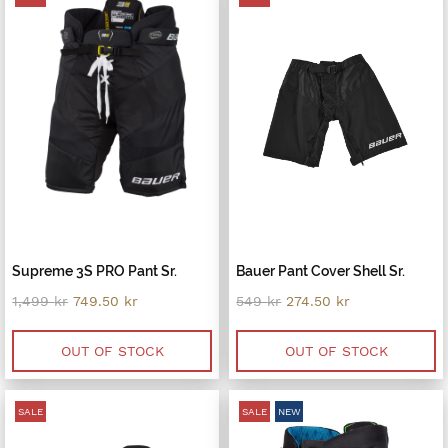
Supreme 3S PRO Pant Sr.
Bauer Pant Cover Shell Sr.
Original
Current
Original
Current
1,499
kr
749.50
kr
549
kr
274.50
kr
price
price
price
price
was:
is:
was:
is:
1,499 kr.
749.50 kr.
549 kr.
274.50 kr.
OUT OF STOCK
OUT OF STOCK
SALE
SALE
NEW