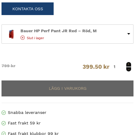
KONTAKTA OSS
Bauer HP Perf Pant JR Red – Röd, M
Slut i lager
Bauer
Original
Current
799
kr
399.50
kr
HP
Perf
price
price
Pant
JR
was:
is:
Red
799 kr.
399.50 kr.
mängd
Snabba leveranser
Fast frakt 59 kr
Fast frakt klubbor 99 kr