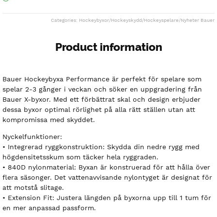
Categories:
Hockeybyxor
/
Hockeyskydd
/
Hockeyspelare
/
Nyheter Bauer
Product information
Bauer Hockeybyxa Performance är perfekt för spelare som
spelar 2-3 gånger i veckan och söker en uppgradering från
Bauer X-byxor. Med ett förbättrat skal och design erbjuder
dessa byxor optimal rörlighet på alla rätt ställen utan att
kompromissa med skyddet.
Nyckelfunktioner:
• Integrerad ryggkonstruktion: Skydda din nedre rygg med
högdensitetsskum som täcker hela ryggraden.
• 840D nylonmaterial: Byxan är konstruerad för att hålla över
flera säsonger. Det vattenavvisande nylontyget är designat för
att motstå slitage.
• Extension Fit: Justera längden på byxorna upp till 1 tum för
en mer anpassad passform.