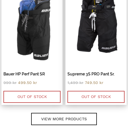
Bauer HP Perf Pant SR
Supreme 3S PRO Pant Sr.
Original
Current
Original
Current
999
kr
499.50
kr
1,499
kr
749.50
kr
price
price
price
price
was:
is:
was:
is:
999 kr.
499.50 kr.
1,499 kr.
749.50 kr.
OUT OF STOCK
OUT OF STOCK
VIEW MORE PRODUCTS