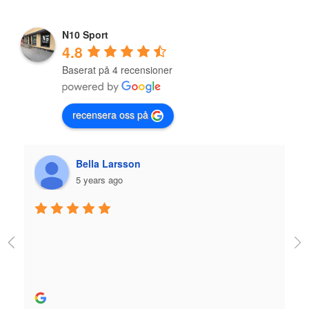
N10 Sport
4.8
Baserat på 4 recensioner
recensera oss på
Plazmo
5 years ago
Jag fick jättebra hjälp när jag köpte skridskor och 
utrustning och skön person. Bra hjälp! 
Rekommenderas stort.