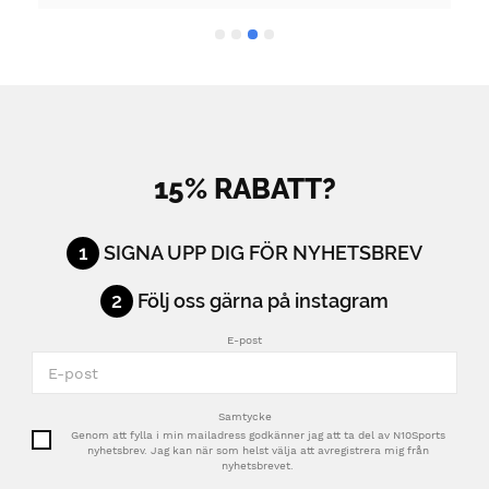
15% RABATT?
1
SIGNA UPP DIG FÖR NYHETSBREV
2
Följ oss gärna på instagram
E-post
Samtycke
Genom att fylla i min mailadress godkänner jag att ta del av N10Sports
nyhetsbrev. Jag kan när som helst välja att avregistrera mig från
nyhetsbrevet.