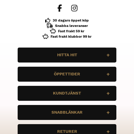
30 dagars öppet köp
Snabba leveranser
Fast frakt 59 kr
Fast frakt klubbor 99 kr
HITTA HIT
N10 Sport
ÖPPETTIDER
Enbärsvägen 11
735 37 Surahammar
Måndag
STÄNGT
KUNDTJÄNST
Tis
STÄNGT
Ons
STÄNGT
Vi vill att du ska ha bra grejer, och rätt
Tor
stÄNGT
SNABBLÄNKAR
grejer. Är det några frågor, tveka inte att
Fre
STÄNGT
höra av dig.
Lör
STÄNGT
Sön
STÄNGT
Bauer
info@n10sport.se
RETURER