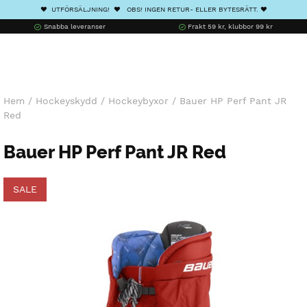
❤️ UTFÖRSÄLJNING! ❤️ OBS! INGEN RETUR- ELLER BYTESRÄTT. ❤️
Snabba leveranser
Frakt 59 kr, klubbor 99 kr
Hem
/
Hockeyskydd
/
Hockeybyxor
/
Bauer HP Perf Pant JR
Red
Bauer HP Perf Pant JR Red
SALE