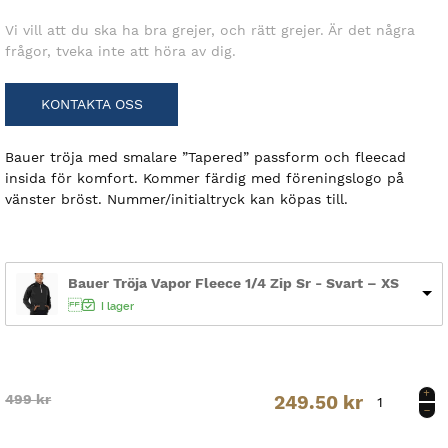
Vi vill att du ska ha bra grejer, och rätt grejer. Är det några
frågor, tveka inte att höra av dig.
KONTAKTA OSS
Bauer tröja med smalare ”Tapered” passform och fleecad
insida för komfort. Kommer färdig med föreningslogo på
vänster bröst. Nummer/initialtryck kan köpas till.
Bauer Tröja Vapor Fleece 1/4 Zip Sr - Svart – XS
I lager
Bauer
Original
Current
499
kr
249.50
kr
Tröja
Vapor
price
price
Fleece
1/4
was:
is: