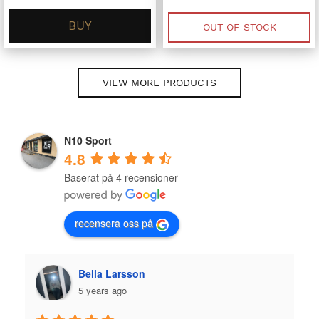
BUY
OUT OF STOCK
VIEW MORE PRODUCTS
N10 Sport
4.8
Baserat på 4 recensioner
recensera oss på
la Larsson
Plazmo
ears ago
5 years ago