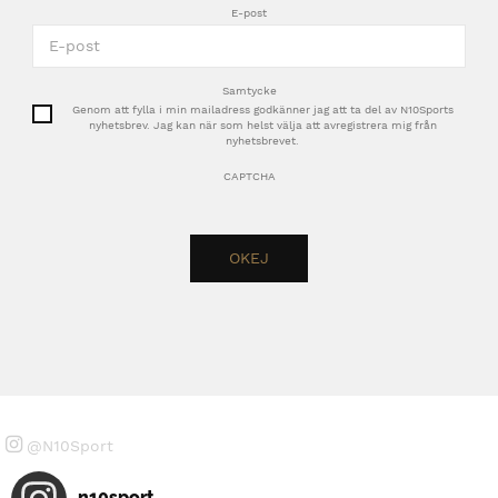
E-post
Samtycke
Genom att fylla i min mailadress godkänner jag att ta del av N10Sports
nyhetsbrev. Jag kan när som helst välja att avregistrera mig från
nyhetsbrevet.
CAPTCHA
@N10Sport
n10sport