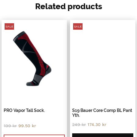
Related products
SALE
SALE
PRO Vapor Tall Sock.
S19 Bauer Core Comp BL Pant
Yth.
Original
Current
249
kr
174.30
kr
Original
Current
199
kr
99.50
kr
price
price
price
price
was:
is:
was:
is: