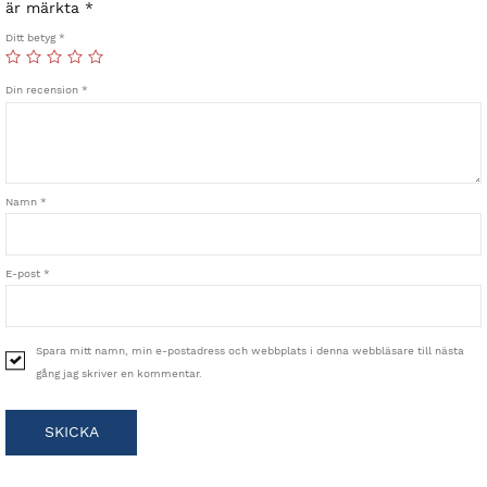
är märkta
*
Ditt betyg
*
Din recension
*
Namn
*
E-post
*
Spara mitt namn, min e-postadress och webbplats i denna webbläsare till nästa
gång jag skriver en kommentar.