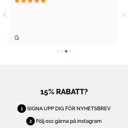
Jag fick jättebra hjä
utrustning och skön p
Rekommenderas sto
15% RABATT?
1
SIGNA UPP DIG FÖR NYHETSBREV
2
Följ oss gärna på instagram