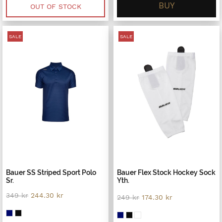
249 kr.
174.30 kr.
BUY
199 kr.
99.50 kr.
OUT OF STOCK
SALE
SALE
Bauer SS Striped Sport Polo
Bauer Flex Stock Hockey Sock
Sr.
Yth.
Original
Current
349
kr
244.30
kr
Original
Current
249
kr
174.30
kr
price
price
price
price
was:
is:
was:
is:
349 kr.
244.30 kr.
249 kr.
174.30 kr.