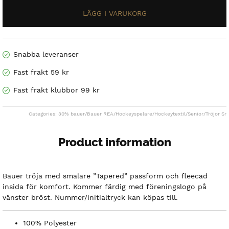
Zip
499 kr.
249.50 kr.
Sr
-
Svart
mängd
Snabba leveranser
Fast frakt 59 kr
Fast frakt klubbor 99 kr
Categories:
30% bauer
/
Bauer REA
/
Hockeyspelare
/
Hockeytextil
/
Senior
/
Tröjor Sr
Product information
Bauer tröja med smalare ”Tapered” passform och fleecad
insida för komfort. Kommer färdig med föreningslogo på
vänster bröst. Nummer/initialtryck kan köpas till.
100% Polyester