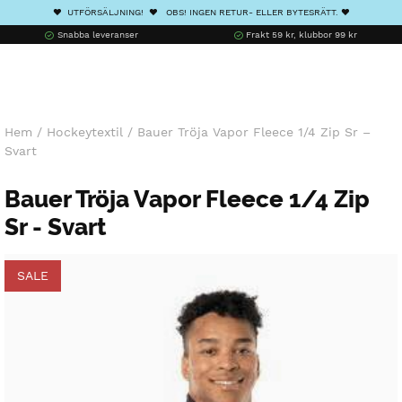
❤️ UTFÖRSÄLJNING! ❤️ OBS! INGEN RETUR- ELLER BYTESRÄTT. ❤️
Snabba leveranser
Frakt 59 kr, klubbor 99 kr
Hem
/
Hockeytextil
/
Bauer Tröja Vapor Fleece 1/4 Zip Sr –
Svart
Bauer Tröja Vapor Fleece 1/4 Zip
Sr - Svart
SALE