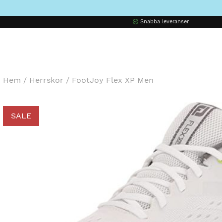
Snabba leveranser
Hem
/
Herrskor
/
FootJoy Flex XP Men
SALE