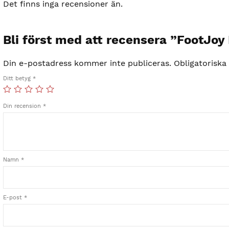
Det finns inga recensioner än.
Bli först med att recensera ”FootJoy
Din e-postadress kommer inte publiceras.
Obligatoriska
Ditt betyg
*
Din recension
*
Namn
*
E-post
*