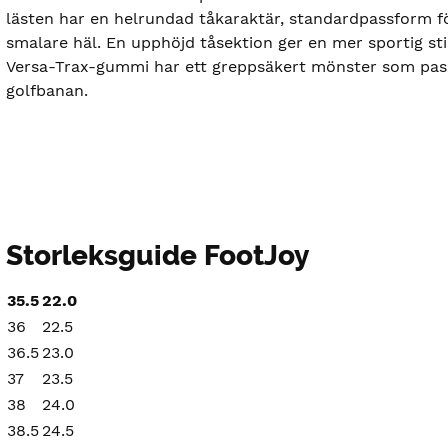
lästen har en helrundad tåkaraktär, standardpassform f
smalare häl. En upphöjd tåsektion ger en mer sportig stil
Versa-Trax-gummi har ett greppsäkert mönster som pass
golfbanan.
Storleksguide FootJoy
35.5
22.0
36
22.5
36.5
23.0
37
23.5
38
24.0
38.5
24.5