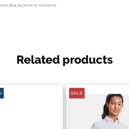
nästa gång jag skriver en kommentar.
Related products
W
SALE