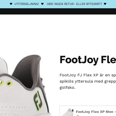
❤️ UTFÖRSÄLJNING! ❤️ OBS! INGEN RETUR- ELLER BYTESRÄTT. ❤️
FootJoy Fl
FootJoy FJ Flex XP är en s
spiklös yttersula med grepp
golfsko.
FootJoy Flex XP Men – 