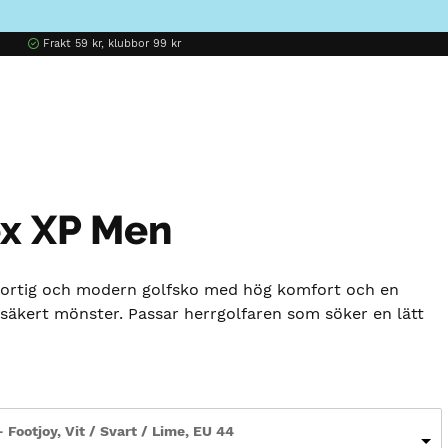
Frakt 59 kr, klubbor 99 kr
ex XP Men
portig och modern golfsko med hög komfort och en
säkert mönster. Passar herrgolfaren som söker en lätt
Footjoy, Vit / Svart / Lime, EU 44