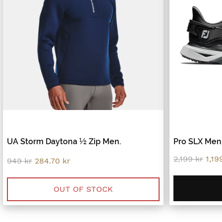
UA Storm Daytona ½ Zip Men.
Pro SLX Men
Orig
2,199
kr
1,1
Original
Current
949
kr
284.70
kr
pric
price
price
was
was:
is:
2,19
949 kr.
284.70 kr.
OUT OF STOCK