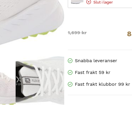
Slut i lager
Original
Current
1,699
kr
8
price
price
was:
is:
1,699 kr.
849.50 kr.
Snabba leveranser
Fast frakt 59 kr
Fast frakt klubbor 99 kr