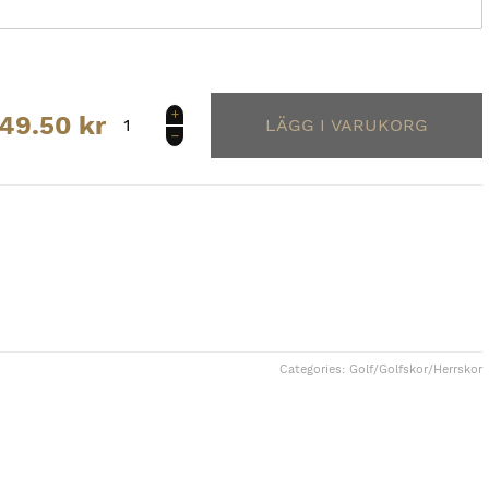
FootJoy
49.50
kr
Flex
XP
Men
mängd
Categories:
Golf
/
Golfskor
/
Herrskor