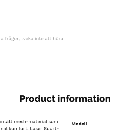
gra frågor, tveka inte att höra
Product information
ttentätt mesh-material som
Modell
al komfort. Laser Sport-