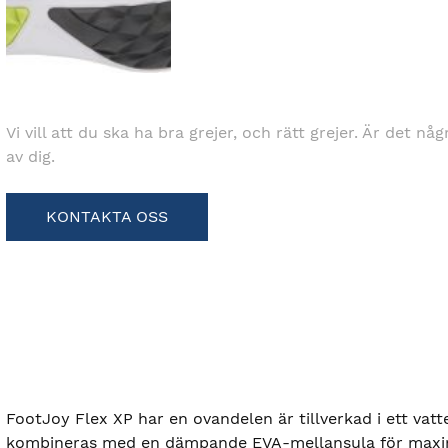
Vi vill att du ska ha bra grejer, och rätt grejer. Är det nå
av dig.
KONTAKTA OSS
FootJoy Flex XP har en ovandelen är tillverkad i ett va
kombineras med en dämpande EVA-mellansula för maxim