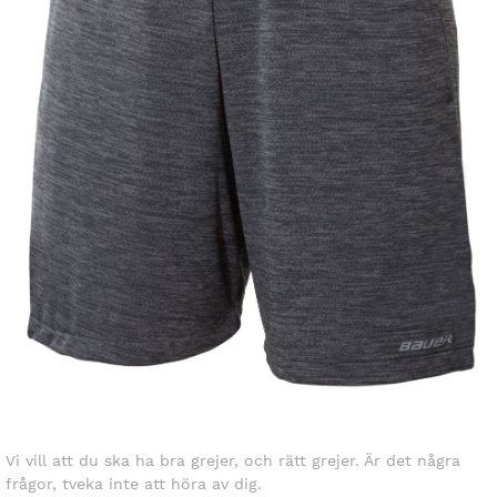
Vi vill att du ska ha bra grejer, och rätt grejer. Är det några
frågor, tveka inte att höra av dig.