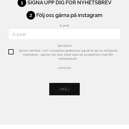
1
SIGNA UPP DIG FÖR NYHETSBREV
2
Följ oss gärna på instagram
E-post
Samtycke
Genom att fylla i min mailadress godkänner jag att ta del av N10Sports
nyhetsbrev. Jag kan när som helst välja att avregistrera mig från
nyhetsbrevet.
CAPTCHA