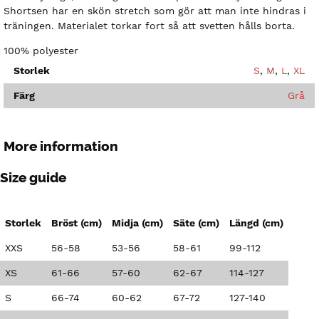
Shortsen har en skön stretch som gör att man inte hindras i
träningen. Materialet torkar fort så att svetten hålls borta.
100% polyester
Storlek
S
,
M
,
L
,
XL
Färg
Grå
More information
Size guide
Storlek
Bröst (cm)
Midja (cm)
Säte (cm)
Längd (cm)
XXS
56-58
53-56
58-61
99-112
XS
61-66
57-60
62-67
114-127
S
66-74
60-62
67-72
127-140