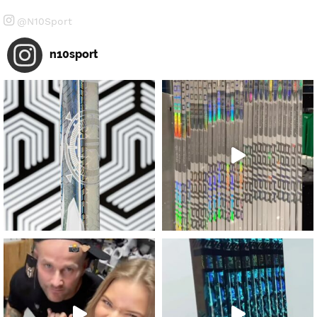
@N10Sport
n10sport