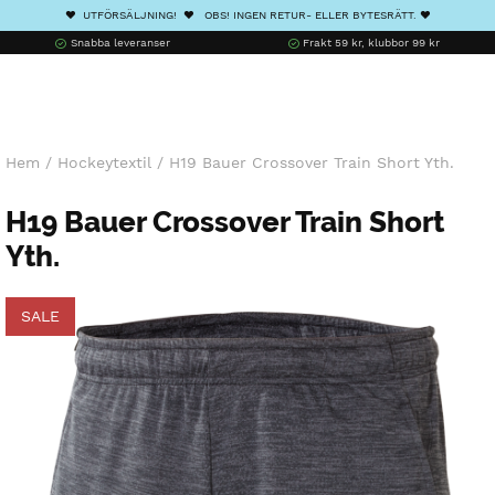
❤️ UTFÖRSÄLJNING! ❤️ OBS! INGEN RETUR- ELLER BYTESRÄTT. ❤️
Snabba leveranser
Frakt 59 kr, klubbor 99 kr
Hem
/
Hockeytextil
/
H19 Bauer Crossover Train Short Yth.
H19 Bauer Crossover Train Short
Yth.
SALE