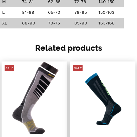
M
74-81
62-65
72-78
140-150
L
81-88
65-70
78-85
150-163
XL
88-90
70-75
85-90
163-168
Related products
SALE
SALE