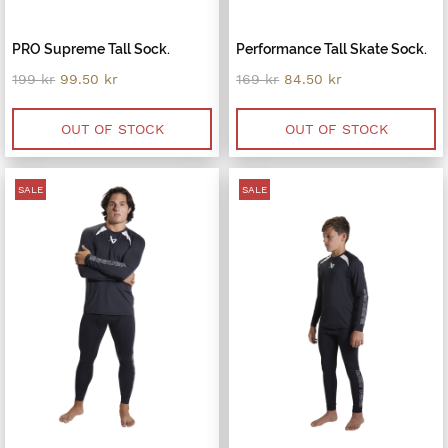
PRO Supreme Tall Sock.
Performance Tall Skate Sock.
Original
Current
Original
Current
199
kr
99.50
kr
169
kr
84.50
kr
price
price
price
price
was:
is:
was:
is:
199 kr.
99.50 kr.
169 kr.
84.50 kr.
OUT OF STOCK
OUT OF STOCK
SALE
SALE