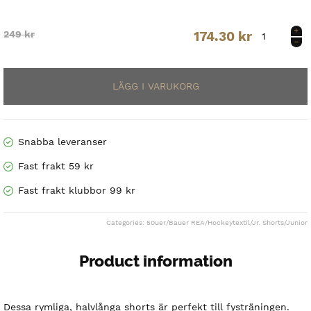
H19
Original
Current
249
kr
174.30
kr
Bauer
Crossover
price
price
Train
Short
was:
is:
Yth.
249 kr.
174.30 kr.
mängd
Snabba leveranser
Fast frakt 59 kr
Fast frakt klubbor 99 kr
Categories:
50uer
/
Bauer REA
/
Hockeytextil
/
Jr. Shorts
/
Junior
Product information
Dessa rymliga, halvlånga shorts är perfekt till fysträningen.