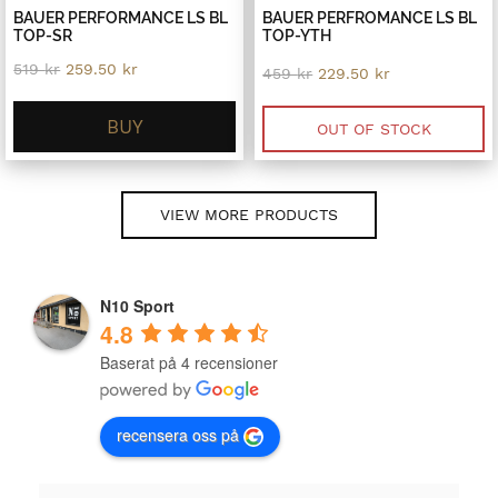
BAUER PERFORMANCE LS BL
BAUER PERFROMANCE LS BL
TOP-SR
TOP-YTH
Original
Current
519
kr
259.50
kr
Original
Current
459
kr
229.50
kr
price
price
price
price
was:
is:
was:
is:
519 kr.
259.50 kr.
BUY
459 kr.
229.50 kr.
OUT OF STOCK
VIEW MORE PRODUCTS
N10 Sport
4.8
Baserat på 4 recensioner
recensera oss på