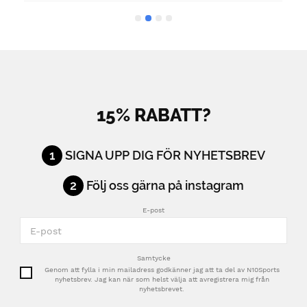
15% RABATT?
1
SIGNA UPP DIG FÖR NYHETSBREV
2
Följ oss gärna på instagram
E-post
Samtycke
Genom att fylla i min mailadress godkänner jag att ta del av N10Sports
nyhetsbrev. Jag kan när som helst välja att avregistrera mig från
nyhetsbrevet.