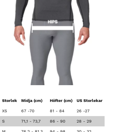
Storlek
Midja (cm)
Höfter (cm)
US Storlekar
XS
67 -70
81 - 84
26 -27
S
71,1 - 73,7
86 - 90
28 - 29
M
76,2 - 81,3
94 - 98
30 - 32