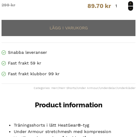
HG
Original
Current
299
kr
89.70
kr
Armour
2.0
price
price
Comp
Short
was:
is:
Sr.
299 kr.
89.70 kr.
mängd
Snabba leveranser
Fast frakt 59 kr
Fast frakt klubbor 99 kr
Categories:
Herr
/
Herr Shorts
/
Under Armour
/
Underdelar
/
Underkläder
Product information
Träningsshorts i lätt HeatGear®-tyg
Under Armour stretchmesh med kompression