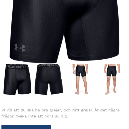
Vi vill att du ska ha bra grejer, och rätt grejer. Är det några
frågor, tveka inte att höra av dig.