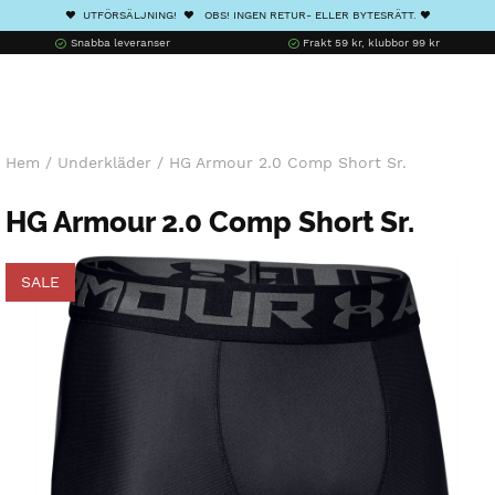
❤️ UTFÖRSÄLJNING! ❤️ OBS! INGEN RETUR- ELLER BYTESRÄTT. ❤️
Snabba leveranser
Frakt 59 kr, klubbor 99 kr
Hem
/
Underkläder
/
HG Armour 2.0 Comp Short Sr.
HG Armour 2.0 Comp Short Sr.
SALE