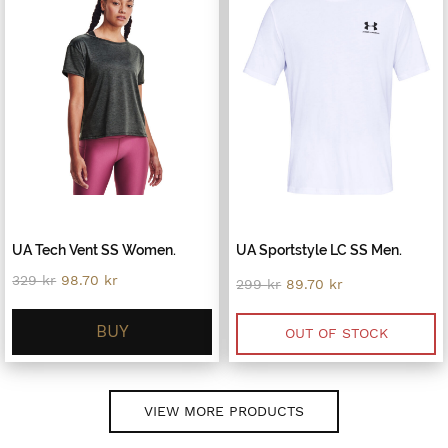
UA Tech Vent SS Women.
UA Sportstyle LC SS Men.
Original
Current
329
kr
98.70
kr
Original
Current
299
kr
89.70
kr
price
price
price
price
was:
is:
was:
is:
329 kr.
98.70 kr.
BUY
299 kr.
89.70 kr.
OUT OF STOCK
VIEW MORE PRODUCTS