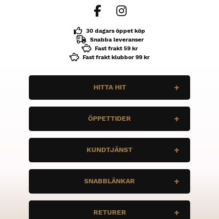
30 dagars öppet köp
Snabba leveranser
Fast frakt 59 kr
Fast frakt klubbor 99 kr
HITTA HIT
N10 Sport
ÖPPETTIDER
Enbärsvägen 11
735 37 Surahammar
Måndag
STÄNGT
KUNDTJÄNST
Tis
STÄNGT
Ons
STÄNGT
Vi vill att du ska ha bra grejer, och rätt
Tor
stÄNGT
SNABBLÄNKAR
grejer. Är det några frågor, tveka inte att
Fre
STÄNGT
höra av dig.
Lör
STÄNGT
Sön
STÄNGT
Bauer
info@n10sport.se
RETURER