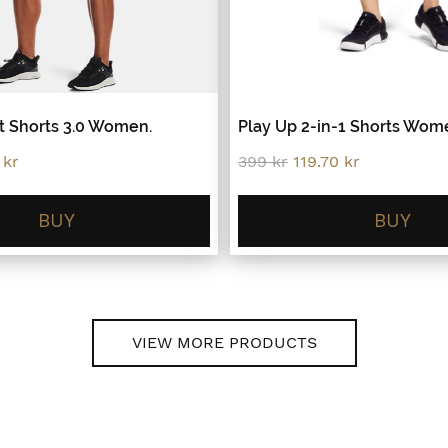
t Shorts 3.0 Women.
Play Up 2-in-1 Shorts Wom
al
Current
Original
Current
0
kr
399
kr
119.70
kr
price
price
price
is:
was:
is:
.
98.70 kr.
399 kr.
119.70 kr.
BUY
BUY
VIEW MORE PRODUCTS