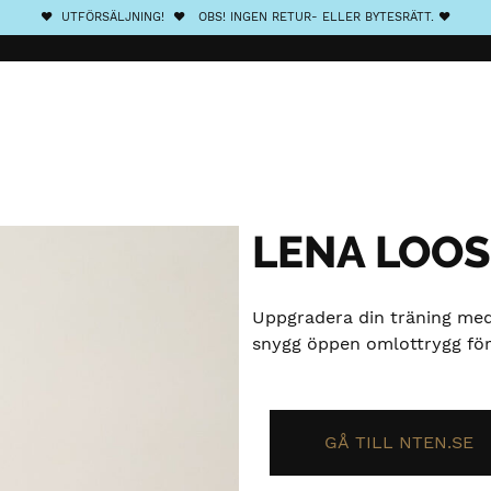
❤️ UTFÖRSÄLJNING! ❤️ OBS! INGEN RETUR- ELLER BYTESRÄTT. ❤️
LENA LOOS
Uppgradera din träning med 
snygg öppen omlottrygg för 