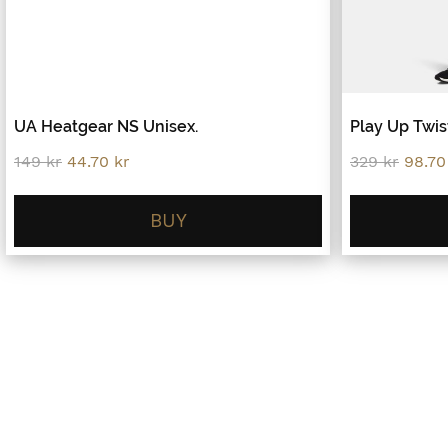
UA Heatgear NS Unisex.
Play Up Twis
Original
Current
Origin
149
kr
44.70
kr
329
kr
98.7
price
price
price
was:
is:
was:
149 kr.
44.70 kr.
329 kr
BUY