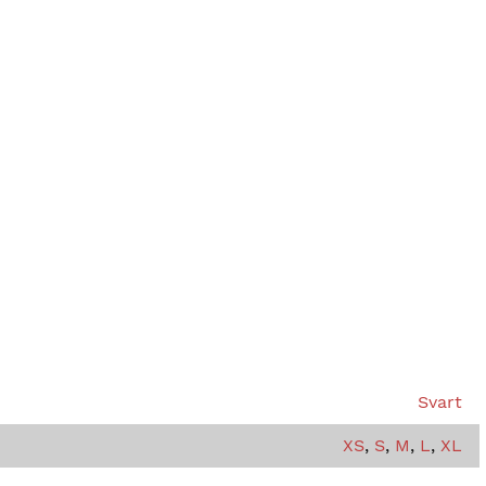
Svart
XS
,
S
,
M
,
L
,
XL