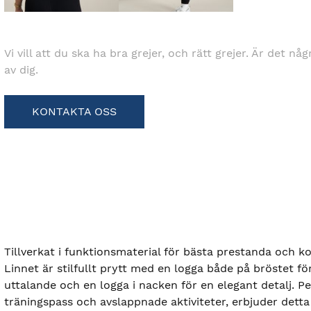
Vi vill att du ska ha bra grejer, och rätt grejer. Är det nå
av dig.
KONTAKTA OSS
Tillverkat i funktionsmaterial för bästa prestanda och k
Linnet är stilfullt prytt med en logga både på bröstet för
uttalande och en logga i nacken för en elegant detalj. Pe
träningspass och avslappnade aktiviteter, erbjuder detta