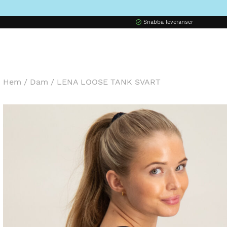
Snabba leveranser
Hem
/
Dam
/
LENA LOOSE TANK SVART