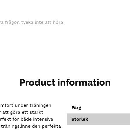
gra frågor, tveka inte att höra
Product information
omfort under träningen.
Färg
 att göra ett starkt
rfekt för både intensiva
Storlek
 träningslinne den perfekta