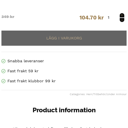
Men's
Original
Current
349
kr
104.70
kr
CGI
Fleece
price
price
Glove
mängd
was:
is:
349 kr.
104.70 kr.
Snabba leveranser
Fast frakt 59 kr
Fast frakt klubbor 99 kr
Categories:
Herr
/
Tillbehör
/
Under Armour
Product information