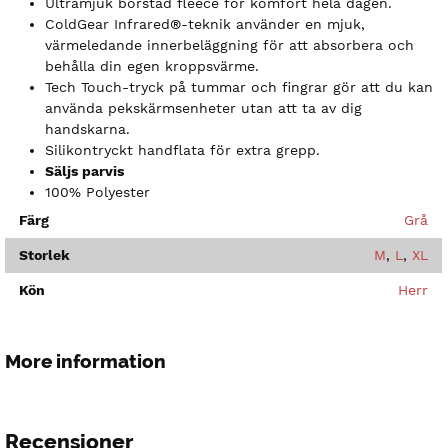
Ultramjuk borstad fleece för komfort hela dagen.
ColdGear Infrared®-teknik använder en mjuk,
värmeledande innerbeläggning för att absorbera och
behålla din egen kroppsvärme.
Tech Touch-tryck på tummar och fingrar gör att du kan
använda pekskärmsenheter utan att ta av dig
handskarna.
Silikontryckt handflata för extra grepp.
Säljs parvis
100% Polyester
Färg
Grå
Storlek
M
,
L
,
XL
Kön
Herr
More information
Recensioner