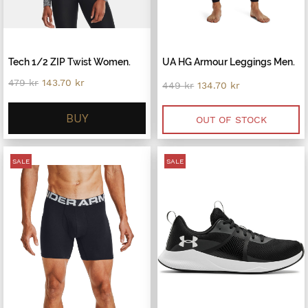
Tech 1/2 ZIP Twist Women.
UA HG Armour Leggings Men.
Original
Current
479
kr
143.70
kr
Original
Current
449
kr
134.70
kr
price
price
price
price
was:
is:
was:
is:
479 kr.
143.70 kr.
BUY
449 kr.
134.70 kr.
OUT OF STOCK
SALE
SALE