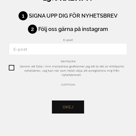
1
SIGNA UPP DIG FÖR NYHETSBREV
2
Följ oss gärna på instagram
E-post
Samtycke
Genom att fylla i min mailadress godkänner jag att ta del av N10Sports
nyhetsbrev. Jag kan när som helst välja att avregistrera mig från
nyhetsbrevet.
CAPTCHA