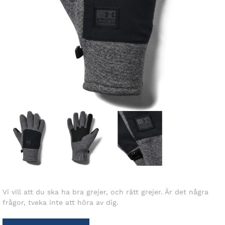
Vi vill att du ska ha bra grejer, och rätt grejer. Är det några
frågor, tveka inte att höra av dig.