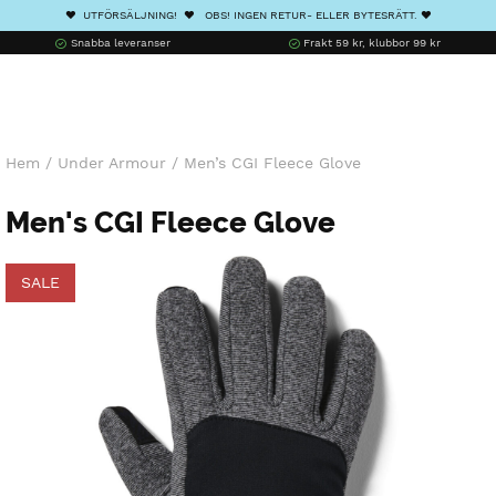
❤️ UTFÖRSÄLJNING! ❤️ OBS! INGEN RETUR- ELLER BYTESRÄTT. ❤️
Snabba leveranser
Frakt 59 kr, klubbor 99 kr
Hem
/
Under Armour
/
Men’s CGI Fleece Glove
Men's CGI Fleece Glove
SALE