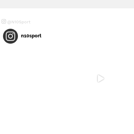
@N10Sport
n10sport