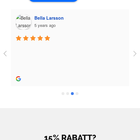
Plazmo
5 years ago
Jag fick jättebra hjälp när jag köpte skridskor och 
utrustning och skön person. Bra hjälp! 
Rekommenderas stort.
15% RABATT?