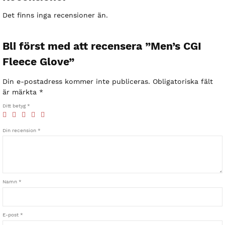
Det finns inga recensioner än.
Bli först med att recensera ”Men’s CGI
Fleece Glove”
Din e-postadress kommer inte publiceras.
Obligatoriska fält
är märkta
*
Ditt betyg
*
Din recension
*
Namn
*
E-post
*