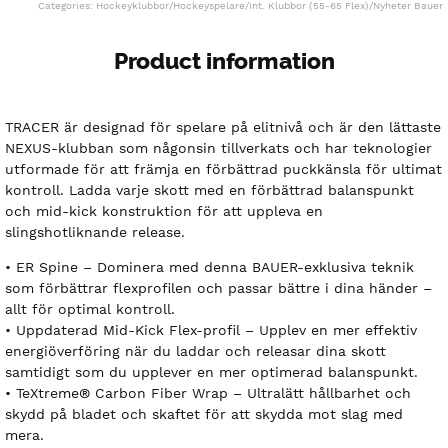
Categories:
Hockeyklubbor
/
Hockeyspelare
/
Int. Klubbor (55-65 Flex)
/
Nyheter Bauer
Product information
TRACER är designad för spelare på elitnivå och är den lättaste
NEXUS-klubban som någonsin tillverkats och har teknologier
utformade för att främja en förbättrad puckkänsla för ultimat
kontroll. Ladda varje skott med en förbättrad balanspunkt
och mid-kick konstruktion för att uppleva en
slingshotliknande release.
• ER Spine – Dominera med denna BAUER-exklusiva teknik
som förbättrar flexprofilen och passar bättre i dina händer –
allt för optimal kontroll.
• Uppdaterad Mid-Kick Flex-profil – Upplev en mer effektiv
energiöverföring när du laddar och releasar dina skott
samtidigt som du upplever en mer optimerad balanspunkt.
• TeXtreme® Carbon Fiber Wrap – Ultralätt hållbarhet och
skydd på bladet och skaftet för att skydda mot slag med
mera.