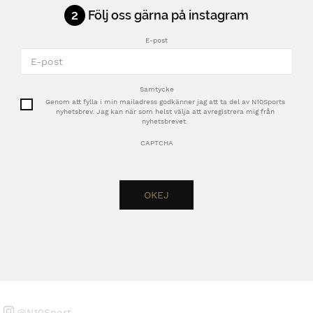
2
Följ oss gärna på instagram
E-post
Samtycke
Genom att fylla i min mailadress godkänner jag att ta del av N10Sports
nyhetsbrev. Jag kan när som helst välja att avregistrera mig från
nyhetsbrevet.
CAPTCHA
@N10Sport