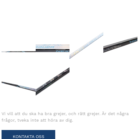
Vi vill att du ska ha bra grejer, och rätt grejer. Är det några
frågor, tveka inte att höra av dig.
KONTAKTA OSS