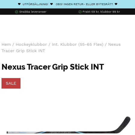
❤️ UTFÖRSÄLJNING! ❤️ OBS! INGEN RETUR- ELLER BYTESRÄTT. ❤️
Snabba leveranser
Frakt 59 kr, klubbor 99 kr
Hem
/
Hockeyklubbor
/
Int. Klubbor (55-65 Flex)
/
Nexus
Tracer Grip Stick INT
Nexus Tracer Grip Stick INT
SALE