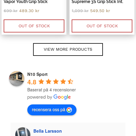
Vapor Youth Grip Stick
Supreme 3S Grip Stick Int.
Original
Current
Original
Current
699
kr
489.30
kr
1,099
kr
549.50
kr
price
price
price
price
was:
is:
was:
is:
699 kr.
489.30 kr.
1,099 kr.
549.50 kr.
OUT OF STOCK
OUT OF STOCK
VIEW MORE PRODUCTS
N10 Sport
4.8
Baserat på 4 recensioner
recensera oss på
Plazmo