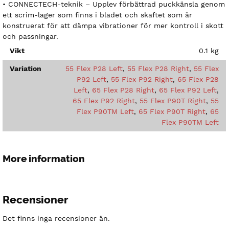
• CONNECTECH-teknik – Upplev förbättrad puckkänsla genom
ett scrim-lager som finns i bladet och skaftet som är
konstruerat för att dämpa vibrationer för mer kontroll i skott
och passningar.
Vikt
0.1 kg
Variation
55 Flex P28 Left
,
55 Flex P28 Right
,
55 Flex
P92 Left
,
55 Flex P92 Right
,
65 Flex P28
Left
,
65 Flex P28 Right
,
65 Flex P92 Left
,
65 Flex P92 Right
,
55 Flex P90T Right
,
55
Flex P90TM Left
,
65 Flex P90T Right
,
65
Flex P90TM Left
More information
Recensioner
Det finns inga recensioner än.