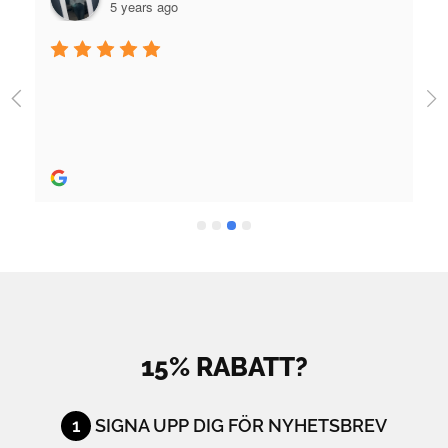
5 years ago
Jag fick jättebra hjälp när jag köpte skridskor 
utrustning och skön person. Bra hjälp! 
Rekommenderas stort.
15% RABATT?
1
SIGNA UPP DIG FÖR NYHETSBREV