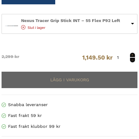
Nexus Tracer Grip Stick INT – 55 Flex P92 Left
Slut i lager
Nexus
Original
Current
2,299
kr
1,149.50
kr
Tracer
Grip
price
price
Stick
INT
was:
is:
mängd
2,299 kr.
1,149.50 kr.
Snabba leveranser
Fast frakt 59 kr
Fast frakt klubbor 99 kr