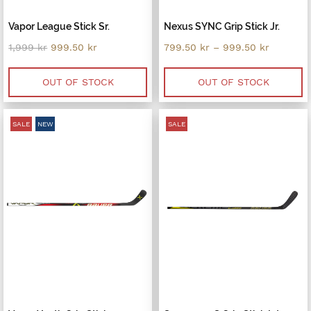
Vapor League Stick Sr.
Nexus SYNC Grip Stick Jr.
Original
Current
Price
1,999
kr
999.50
kr
799.50
kr
–
999.50
kr
price
price
range:
was:
is:
799.50 k
1,999 kr.
999.50 kr.
through
OUT OF STOCK
OUT OF STOCK
999.50 k
SALE
NEW
SALE