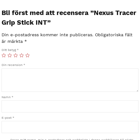
Bli först med att recensera ”Nexus Tracer
Grip Stick INT”
Din e-postadress kommer inte publiceras.
Obligatoriska fält
är märkta
*
Ditt betyg
*
Din recension
*
Namn
*
E-post
*
Spara mitt namn, min e-postadress och webbplats i denna webbläsare till nästa