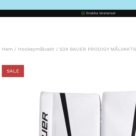
Snabba leveranser
Hem
/
Hockeymålvakt
/
S24 BAUER PRODIGY MÅLVAKT
SALE