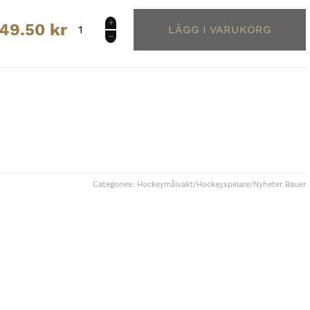
S24
049.50
kr
BAUER
PRODIGY
MÅLVAKTSBENSKYDD
YOUTH
mängd
Categories:
Hockeymålvakt
/
Hockeyspelare
/
Nyheter Bauer