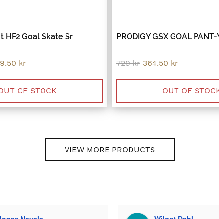
t HF2 Goal Skate Sr
PRODIGY GSX GOAL PANT-
inal
Current
Original
Current
49.50
kr
729
kr
364.50
kr
ce
price
price
price
:
is:
was:
is:
9 kr.
3,749.50 kr.
729 kr.
364.50 kr.
OUT OF STOCK
OUT OF STOC
VIEW MORE PRODUCTS
Wilgot Dahl
Bella Larsson