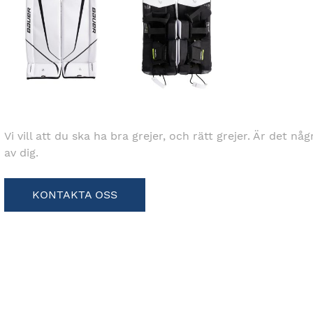
Vi vill att du ska ha bra grejer, och rätt grejer. Är det nå
av dig.
KONTAKTA OSS