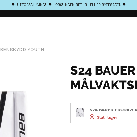
❤️ UTFÖRSÄLJNING! ❤️ OBS! INGEN RETUR- ELLER BYTESRÄTT. ❤️
SBENSKYDD YOUTH
S24 BAUER
MÅLVAKTS
S24 BAUER PRODIGY 
Slut i lager