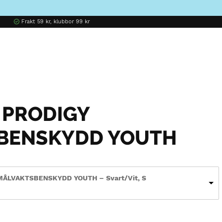
Frakt 59 kr, klubbor 99 kr
 PRODIGY
BENSKYDD YOUTH
MÅLVAKTSBENSKYDD YOUTH – Svart/Vit, S