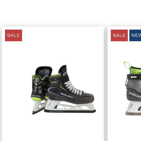
SALE
SALE
NE