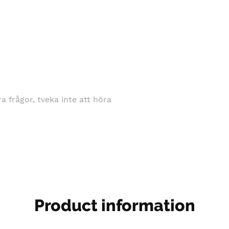
gra frågor, tveka inte att höra
Product information