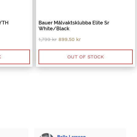
YTH
Bauer Målvaktsklubba Elite Sr
White/Black
Original
Current
1,799
kr
899.50
kr
price
price
was:
is:
1,799 kr.
899.50 kr.
K
OUT OF STOCK
Plazmo