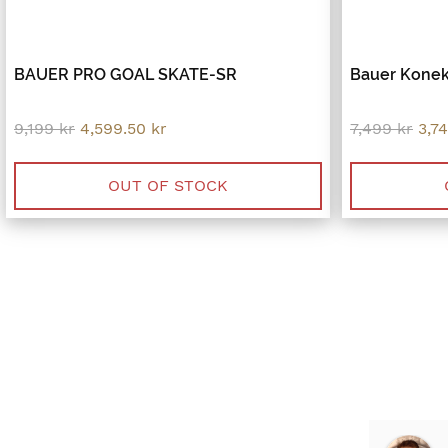
BAUER PRO GOAL SKATE-SR
Bauer Konek
Original
Current
Orig
9,199
kr
4,599.50
kr
7,499
kr
3,7
price
price
pri
was:
is:
was
9,199 kr.
4,599.50 kr.
7,49
OUT OF STOCK
Jonas Nevala