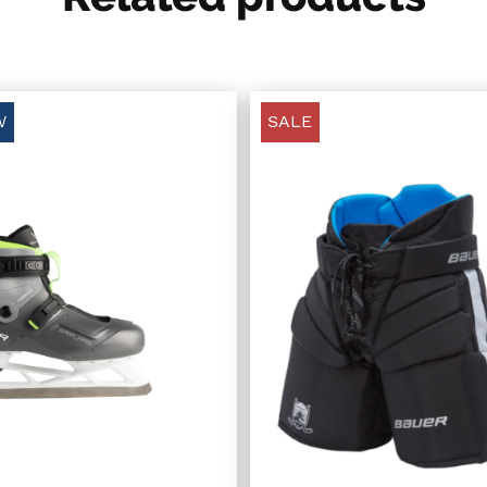
W
SALE