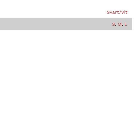
Svart/Vit
S
,
M
,
L