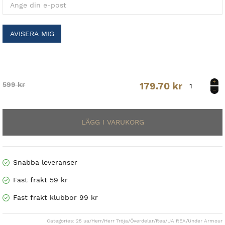
AVISERA MIG
Sportstyle
Original
Current
599
kr
179.70
kr
Tricot
Jacket
price
price
Men.
mängd
was:
is:
599 kr.
179.70 kr.
Snabba leveranser
Fast frakt 59 kr
Fast frakt klubbor 99 kr
Categories:
25 ua
/
Herr
/
Herr Tröja
/
Överdelar
/
Rea
/
UA REA
/
Under Armour