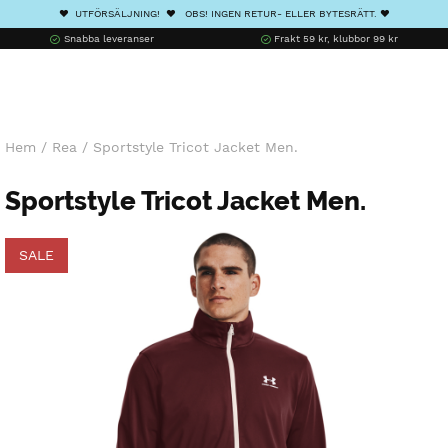
❤️ UTFÖRSÄLJNING! ❤️ OBS! INGEN RETUR- ELLER BYTESRÄTT. ❤️
Snabba leveranser
Frakt 59 kr, klubbor 99 kr
Hem
/
Rea
/
Sportstyle Tricot Jacket Men.
Sportstyle Tricot Jacket Men.
SALE