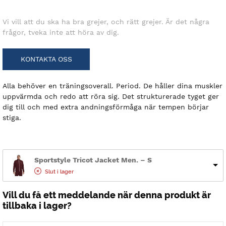
Vi vill att du ska ha bra grejer, och rätt grejer. Är det några
frågor, tveka inte att höra av dig.
KONTAKTA OSS
Alla behöver en träningsoverall. Period. De håller dina muskler
uppvärmda och redo att röra sig. Det strukturerade tyget ger
dig till och med extra andningsförmåga när tempen börjar
stiga.
Sportstyle Tricot Jacket Men. – S
Slut i lager
Vill du få ett meddelande när denna produkt är
tillbaka i lager?