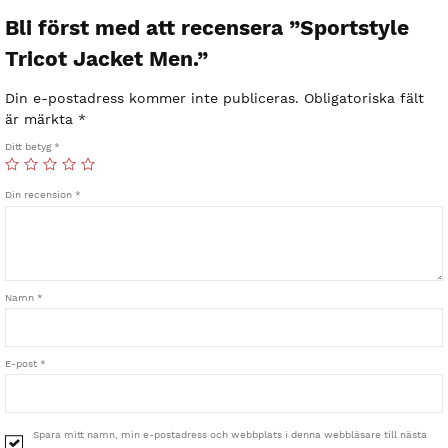
Bli först med att recensera ”Sportstyle
Tricot Jacket Men.”
Din e-postadress kommer inte publiceras.
Obligatoriska fält
är märkta
*
Ditt betyg
*
Din recension
*
Namn
*
E-post
*
Spara mitt namn, min e-postadress och webbplats i denna webbläsare till nästa