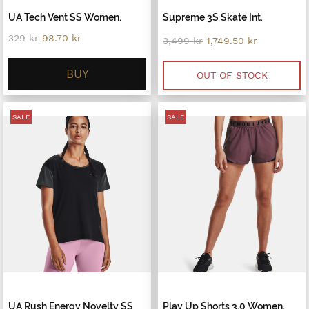
UA Tech Vent SS Women.
Supreme 3S Skate Int.
Original
Current
329
kr
98.70
kr
Original
Current
3,499
kr
1,749.50
kr
price
price
price
price
was:
is:
was:
is:
329 kr.
98.70 kr.
BUY
3,499 kr.
1,749.50 kr
OUT OF STOCK
SALE
SALE
UA Rush Energy Novelty SS
Play Up Shorts 3.0 Women.