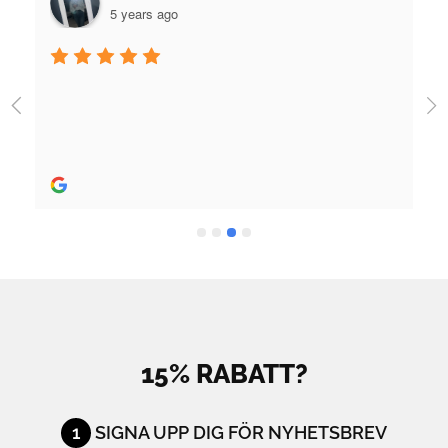
5 years ago
Jag fick jättebra hjälp när jag köpte skridskor och 
utrustning och skön person. Bra hjälp! 
Rekommenderas stort.
15% RABATT?
1
SIGNA UPP DIG FÖR NYHETSBREV