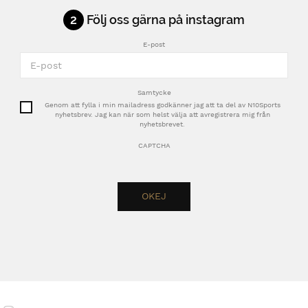
2
Följ oss gärna på instagram
E-post
Samtycke
Genom att fylla i min mailadress godkänner jag att ta del av N10Sports
nyhetsbrev. Jag kan när som helst välja att avregistrera mig från
nyhetsbrevet.
CAPTCHA