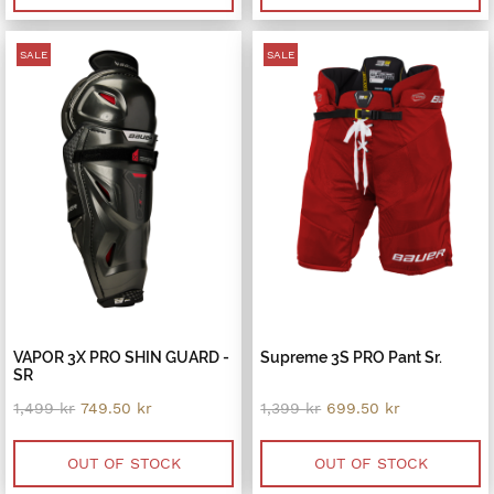
SALE
SALE
VAPOR 3X PRO SHIN GUARD -
Supreme 3S PRO Pant Sr.
SR
Original
Current
Original
Current
1,499
kr
749.50
kr
1,399
kr
699.50
kr
price
price
price
price
was:
is:
was:
is:
1,499 kr.
749.50 kr.
1,399 kr.
699.50 kr.
OUT OF STOCK
OUT OF STOCK