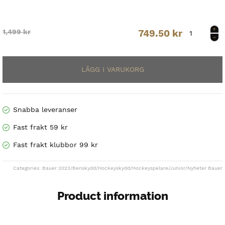
Supreme
Original
Current
1,499
kr
749.50
kr
Mach
Shin
price
price
Guard
Jr
was:
is:
mängd
1,499 kr.
749.50 kr.
Snabba leveranser
Fast frakt 59 kr
Fast frakt klubbor 99 kr
Categories:
Bauer 2023
/
Benskydd
/
Hockeyskydd
/
Hockeyspelare
/
Junior
/
Nyheter Bauer
Product information