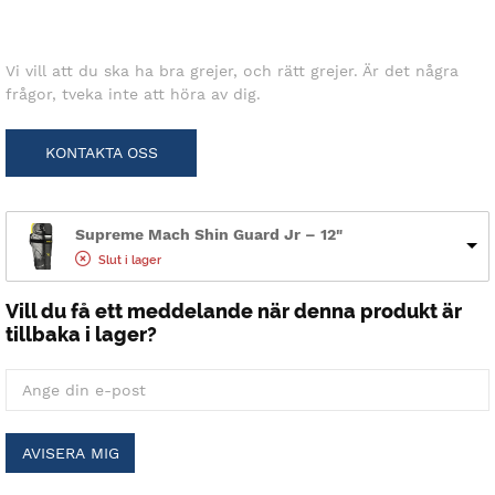
Vi vill att du ska ha bra grejer, och rätt grejer. Är det några
frågor, tveka inte att höra av dig.
KONTAKTA OSS
Supreme Mach Shin Guard Jr – 12"
Slut i lager
Vill du få ett meddelande när denna produkt är
tillbaka i lager?
AVISERA MIG