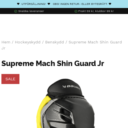
❤️ UTFÖRSÄLJNING! ❤️ OBS! INGEN RETUR- ELLER BYTESRÄTT. ❤️
Snabba leveranser
Frakt 59 kr, klubbor 99 kr
Hem
/
Hockeyskydd
/
Benskydd
/
Supreme Mach Shin Guard
Jr
Supreme Mach Shin Guard Jr
SALE