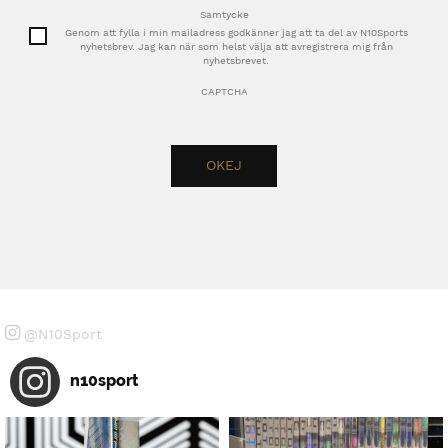
Samtycke
Genom att fylla i min mailadress godkänner jag att ta del av N10Sports
nyhetsbrev. Jag kan när som helst välja att avregistrera mig från
nyhetsbrevet.
CAPTCHA
@N10Sport
n10sport