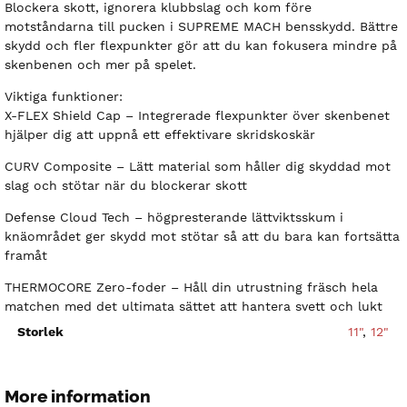
Blockera skott, ignorera klubbslag och kom före
motståndarna till pucken i SUPREME MACH bensskydd. Bättre
skydd och fler flexpunkter gör att du kan fokusera mindre på
skenbenen och mer på spelet.
Viktiga funktioner:
X-FLEX Shield Cap – Integrerade flexpunkter över skenbenet
hjälper dig att uppnå ett effektivare skridskoskär
CURV Composite – Lätt material som håller dig skyddad mot
slag och stötar när du blockerar skott
Defense Cloud Tech – högpresterande lättviktsskum i
knäområdet ger skydd mot stötar så att du bara kan fortsätta
framåt
THERMOCORE Zero-foder – Håll din utrustning fräsch hela
matchen med det ultimata sättet att hantera svett och lukt
Storlek
11"
,
12"
More information