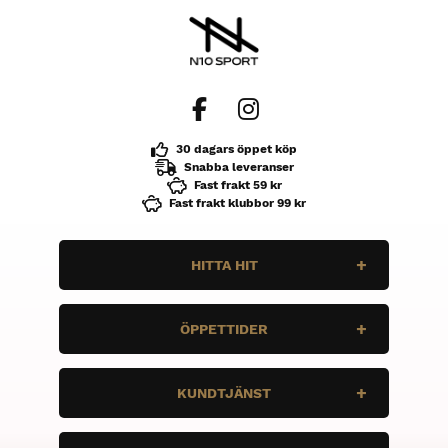
30 dagars öppet köp
Snabba leveranser
Fast frakt 59 kr
Fast frakt klubbor 99 kr
HITTA HIT
N10 Sport
ÖPPETTIDER
Enbärsvägen 11
735 37 Surahammar
Måndag
STÄNGT
KUNDTJÄNST
Tis
STÄNGT
Ons
STÄNGT
Vi vill att du ska ha bra grejer, och rätt
Tor
stÄNGT