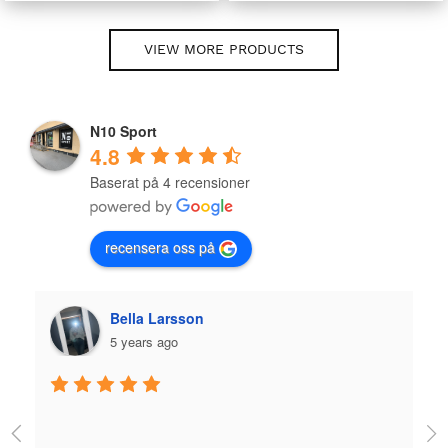
VIEW MORE PRODUCTS
N10 Sport
4.8
Baserat på 4 recensioner
recensera oss på
Plazmo
5 years ago
Jag fick jättebra hjälp när jag köpte skridskor och 
utrustning och skön person. Bra hjälp! 