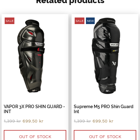
Related products
SALE
SALE
NEW
VAPOR 3X PRO SHIN GUARD -
Supreme M5 PRO Shin Guard
INT
Int
Original
Current
Original
Current
1,399
kr
699.50
kr
1,399
kr
699.50
kr
price
price
price
price
was:
is:
was:
is:
1,399 kr.
699.50 kr.
1,399 kr.
699.50 kr.
OUT OF STOCK
OUT OF STOCK