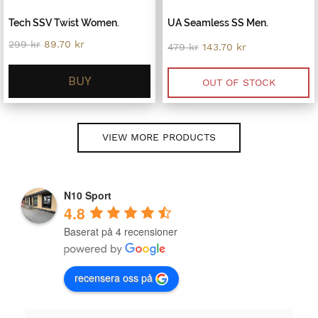
Tech SSV Twist Women.
UA Seamless SS Men.
Original
Current
299
kr
89.70
kr
Original
Current
479
kr
143.70
kr
price
price
price
price
was:
is:
was:
is:
299 kr.
89.70 kr.
BUY
479 kr.
143.70 kr.
OUT OF STOCK
VIEW MORE PRODUCTS
N10 Sport
4.8
Baserat på 4 recensioner
recensera oss på