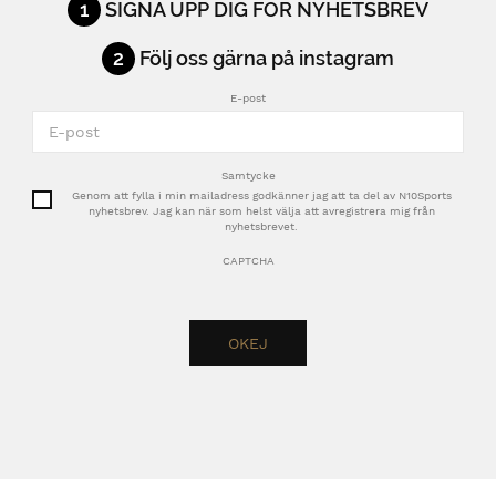
1
SIGNA UPP DIG FÖR NYHETSBREV
2
Följ oss gärna på instagram
E-post
Samtycke
Genom att fylla i min mailadress godkänner jag att ta del av N10Sports
nyhetsbrev. Jag kan när som helst välja att avregistrera mig från
nyhetsbrevet.
CAPTCHA