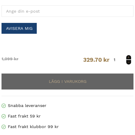
AVISERA MIG
UA
Original
Current
1,099
kr
329.70
kr
OutRun
the
price
price
Storm
jkt
was:
is:
Women.
1,099 kr.
329.70 kr.
mängd
Snabba leveranser
Fast frakt 59 kr
Fast frakt klubbor 99 kr