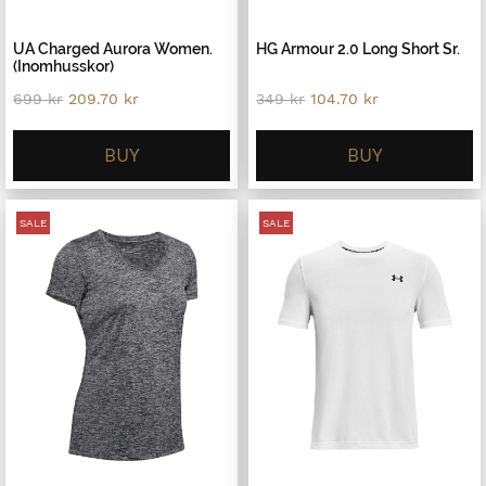
UA Charged Aurora Women.
HG Armour 2.0 Long Short Sr.
(Inomhusskor)
Original
Current
Original
Current
699
kr
209.70
kr
349
kr
104.70
kr
price
price
price
price
was:
is:
was:
is:
699 kr.
209.70 kr.
349 kr.
104.70 kr.
BUY
BUY
SALE
SALE