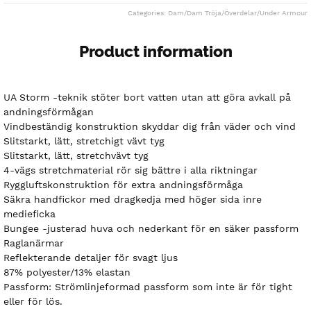
Categories:
Dam
/
Dam Tröja
/
Överdelar
/
Under Armour
Product information
UA Storm -teknik stöter bort vatten utan att göra avkall på
andningsförmågan
Vindbeständig konstruktion skyddar dig från väder och vind
Slitstarkt, lätt, stretchigt vävt tyg
Slitstarkt, lätt, stretchvävt tyg
4-vägs stretchmaterial rör sig bättre i alla riktningar
Ryggluftskonstruktion för extra andningsförmåga
Säkra handfickor med dragkedja med höger sida inre
medieficka
Bungee -justerad huva och nederkant för en säker passform
Raglanärmar
Reflekterande detaljer för svagt ljus
87% polyester/13% elastan
Passform: Strömlinjeformad passform som inte är för tight
eller för lös.