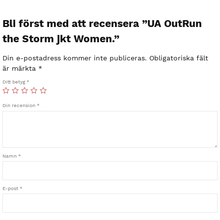
Bli först med att recensera ”UA OutRun
the Storm jkt Women.”
Din e-postadress kommer inte publiceras.
Obligatoriska fält
är märkta
*
Ditt betyg
*
Din recension
*
Namn
*
E-post
*