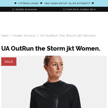
❤️ UTFÖRSÄLJNING! ❤️ OBS! INGEN RETUR- ELLER BYTESRÄTT. ❤️
Snabba leveranser
Frakt 59 kr, klubbor 99 kr
Hem
/
Under Armour
/
UA OutRun the Storm jkt Women.
UA OutRun the Storm jkt Women.
SALE