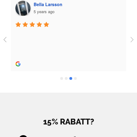
Plazmo
5 years ago
Jag fick jättebra hjälp när jag köpte skridskor och 
utrustning och skön person. Bra hjälp! 
Rekommenderas stort.
15% RABATT?