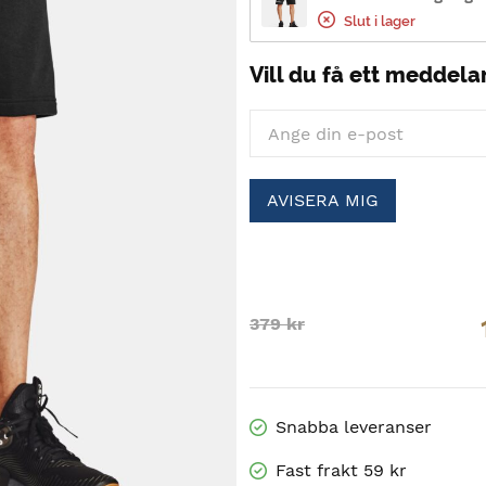
Slut i lager
Vill du få ett meddela
AVISERA MIG
Original
Current
379
kr
price
price
was:
is:
379 kr.
113.70 kr.
Snabba leveranser
Fast frakt 59 kr