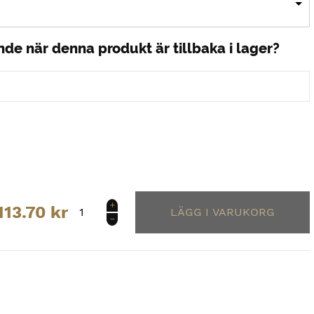
nde när denna produkt är tillbaka i lager?
UA
113.70
kr
Rival
FLC
Big
Logo
Shorts
Men.
mängd