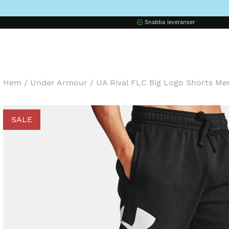
Snabba leveranser
Hem
/
Under Armour
/
UA Rival FLC Big Logo Shorts Me
SALE