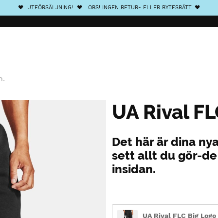
❤️ UTFÖRSÄLJNING! ❤️ OBS! INGEN RETUR- ELLER BYTESRÄTT. ❤️
n.
UA Rival FL
Det här är dina ny
sett allt du gör-d
insidan.
UA Rival FLC Big Logo