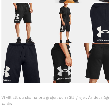
Vi vill att du ska ha bra grejer, och rätt grejer. Är det nå
av dig.