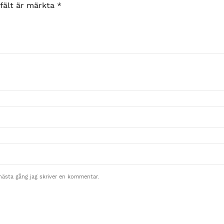
 fält är märkta
*
nästa gång jag skriver en kommentar.