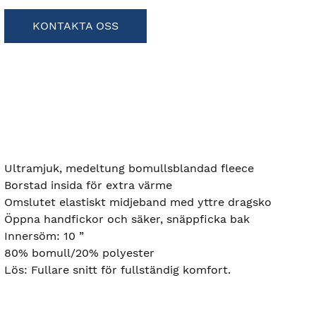
KONTAKTA OSS
Ultramjuk, medeltung bomullsblandad fleece
Borstad insida för extra värme
Omslutet elastiskt midjeband med yttre dragsko
Öppna handfickor och säker, snäppficka bak
Innersöm: 10 ”
80% bomull/20% polyester
Lös: Fullare snitt för fullständig komfort.