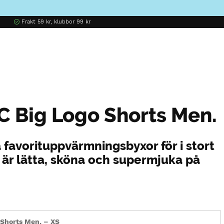
Frakt 59 kr, klubbor 99 kr
C Big Logo Shorts Men.
a favorituppvärmningsbyxor för i stort
e är lätta, sköna och supermjuka på
 Shorts Men. – XS