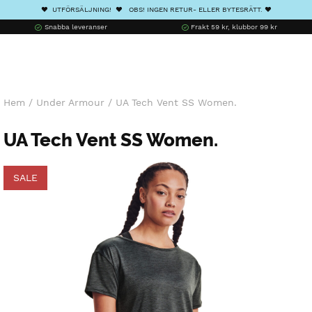
❤️ UTFÖRSÄLJNING! ❤️ OBS! INGEN RETUR- ELLER BYTESRÄTT. ❤️
Snabba leveranser
Frakt 59 kr, klubbor 99 kr
Hem
/
Under Armour
/
UA Tech Vent SS Women.
UA Tech Vent SS Women.
SALE