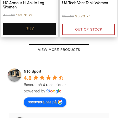
HG Armour Hi Ankle Leg
UA Tech Vent Tank Women.
Women.
Original
Current
479
kr
143.70
kr
Original
Current
329
kr
98.70
kr
price
price
price
price
was:
is:
was:
is:
479 kr.
143.70 kr.
BUY
329 kr.
98.70 kr.
OUT OF STOCK
VIEW MORE PRODUCTS
N10 Sport
4.8
Baserat på 4 recensioner
recensera oss på