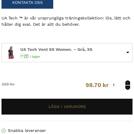
KONTAKTA OSS
UA Tech ™ är vår ursprungliga träningskollektion: lös, lätt och
håller dig sval. Det är allt du behöver.
UA Tech Vent SS Women. – Grå, XS
I lager
UA
Original
Current
329
kr
98.70
kr
Tech
Vent
price
price
SS
Women.
was:
is:
mängd
329 kr.
98.70 kr.
Snabba leveranser