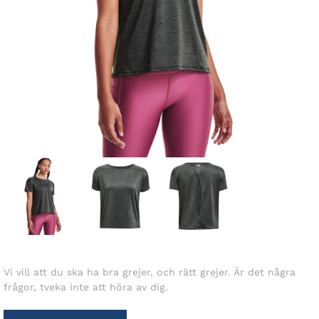
Vi vill att du ska ha bra grejer, och rätt grejer. Är det några
frågor, tveka inte att höra av dig.