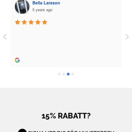
Plazmo
5 years ago
Jag fick jättebra hjälp när jag köpte skridskor och 
utrustning och skön person. Bra hjälp! 
Rekommenderas stort.
15% RABATT?