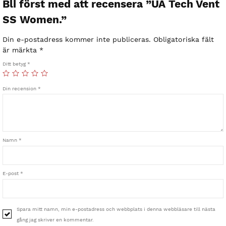
Bli först med att recensera ”UA Tech Vent
SS Women.”
Din e-postadress kommer inte publiceras.
Obligatoriska fält
är märkta
*
Ditt betyg
*
Din recension
*
Namn
*
E-post
*
Spara mitt namn, min e-postadress och webbplats i denna webbläsare till nästa
gång jag skriver en kommentar.