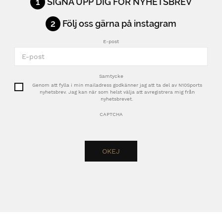
1
SIGNA UPP DIG FÖR NYHETSBREV
2
Följ oss gärna på instagram
E-post
Samtycke
Genom att fylla i min mailadress godkänner jag att ta del av N10Sports
nyhetsbrev. Jag kan när som helst välja att avregistrera mig från
nyhetsbrevet.
CAPTCHA