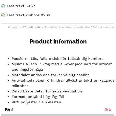
Fast frakt 59 kr
Fast frakt klubbor 99 kr
Categories:
70 ua
/
Dam
/
Dam T-shirts & Linnen
/
Överdelar
/
Rea
/
UA REA
/
Under Armour
Product information
Passform: Lös, fullare skär för fullständig komfort
Mjukt
UA Tech ™ -tyg med all-over jacquard för ultimat
andningsförmåga
Materialet andas och torkar väldigt snabbt
Anti-luktteknologi förhindrar tillväxt av luktframkallande
mikrober
Delad bakre detalj för extra ventilation
Formad, omvänd hög-låg fåll
96% polyester / 4% elastan
Färg
Grå