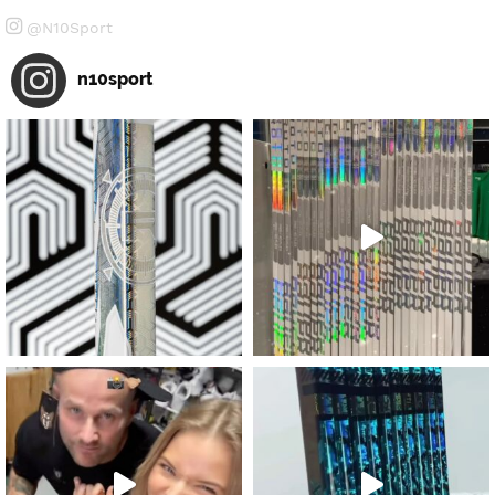
@N10Sport
n10sport