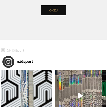
@N10Sport
n10sport