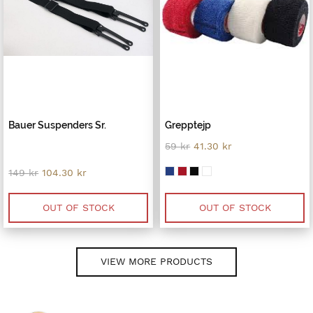
Bauer Suspenders Sr.
Grepptejp
Original
Current
59
kr
41.30
kr
price
price
was:
is:
Original
Current
149
kr
104.30
kr
59 kr.
41.30 kr.
price
price
was:
is:
149 kr.
104.30 kr.
OUT OF STOCK
OUT OF STOCK
VIEW MORE PRODUCTS