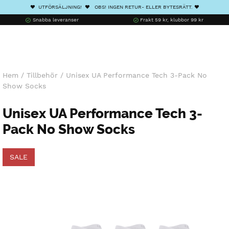
❤️ UTFÖRSÄLJNING! ❤️ OBS! INGEN RETUR- ELLER BYTESRÄTT. ❤️
Snabba leveranser
Frakt 59 kr, klubbor 99 kr
Hem
/
Tillbehör
/
Unisex UA Performance Tech 3-Pack No
Show Socks
Unisex UA Performance Tech 3-
Pack No Show Socks
SALE