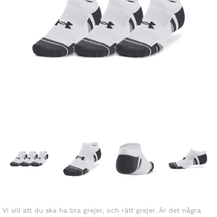
Vi vill att du ska ha bra grejer, och rätt grejer. Är det några