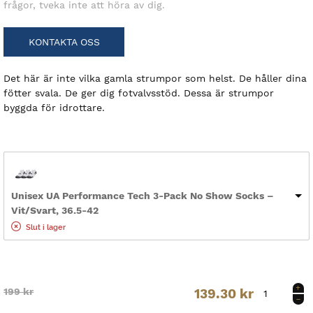
frågor, tveka inte att höra av dig.
KONTAKTA OSS
Det här är inte vilka gamla strumpor som helst. De håller dina
fötter svala. De ger dig fotvalvsstöd. Dessa är strumpor
byggda för idrottare.
Unisex UA Performance Tech 3-Pack No Show Socks –
Vit/Svart, 36.5-42
Slut i lager
Unisex
Original
Current
199
kr
139.30
kr
UA
Performance
price
price
Tech