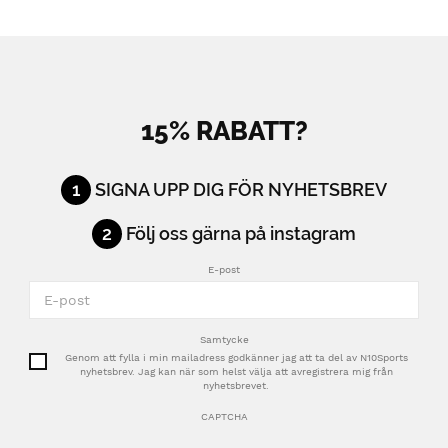
15% RABATT?
1
SIGNA UPP DIG FÖR NYHETSBREV
2
Följ oss gärna på instagram
E-post
Samtycke
Genom att fylla i min mailadress godkänner jag att ta del av N10Sports
nyhetsbrev. Jag kan när som helst välja att avregistrera mig från
nyhetsbrevet.
CAPTCHA