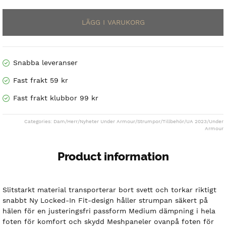
3-
was:
is:
Pack
199 kr.
139.30 kr.
No
Show
Socks
mängd
Snabba leveranser
Fast frakt 59 kr
Fast frakt klubbor 99 kr
Categories:
Dam
/
Herr
/
Nyheter Under Armour
/
Strumpor
/
Tillbehör
/
UA 2023
/
Under
Armour
Product information
Slitstarkt material transporterar bort svett och torkar riktigt
snabbt Ny Locked-In Fit-design håller strumpan säkert på
hälen för en justeringsfri passform Medium dämpning i hela
foten för komfort och skydd Meshpaneler ovanpå foten för