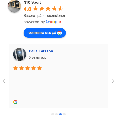
N10 Sport
4.8
Baserat på 4 recensioner
recensera oss på
Bella Larsson
Plazm
5 years ago
5 year
Jag fick jättebr
utrustning och s
Rekommenderas