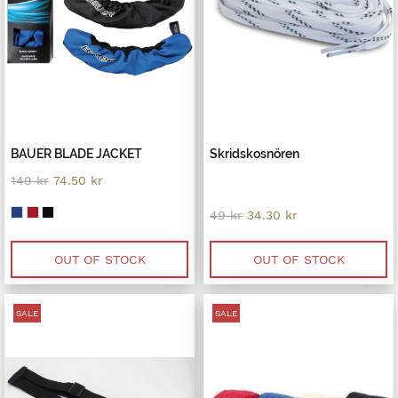
BAUER BLADE JACKET
Skridskosnören
Original
Current
149
kr
74.50
kr
price
price
was:
is:
Original
Current
49
kr
34.30
kr
149 kr.
74.50 kr.
price
price
was:
is:
49 kr.
34.30 kr.
OUT OF STOCK
OUT OF STOCK
SALE
SALE