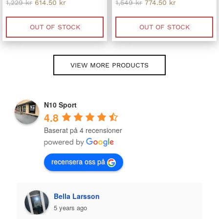
Original
Current
Original
Current
1,229
kr
614.50
kr
1,549
kr
774.50
kr
price
price
price
price
was:
is:
was:
is:
1,229 kr.
614.50 kr.
1,549 kr.
774.50 kr.
OUT OF STOCK
OUT OF STOCK
VIEW MORE PRODUCTS
N10 Sport
4.8
Baserat på 4 recensioner
recensera oss på
n
Plazmo
5 years ago