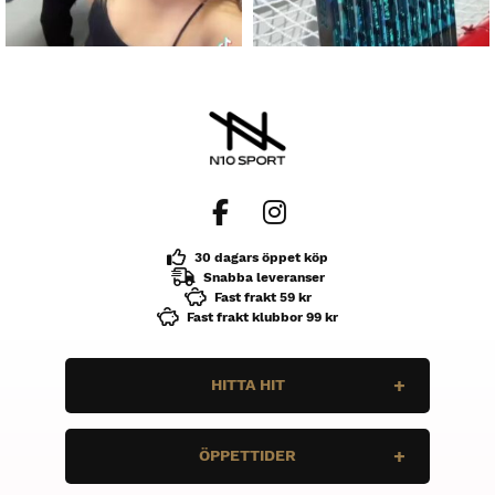
30 dagars öppet köp
Snabba leveranser
Fast frakt 59 kr
Fast frakt klubbor 99 kr
HITTA HIT
N10 Sport
ÖPPETTIDER
Enbärsvägen 11
735 37 Surahammar