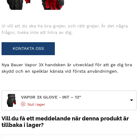
Vi vill att du ska ha bra grejer, och rätt grejer. Är det några
frågor, tveka inte att höra av dig.
KONTAKTA OSS
Nya Bauer Vapor 3X handsken är utvecklad för att ge dig bra
skydd och en spelklar känsla vid första användningen.
VAPOR 3X GLOVE - INT – 12"
Slut i lager
Vill du få ett meddelande när denna produkt är
tillbaka i lager?