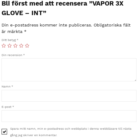
Bli först med att recensera ”VAPOR 3X
GLOVE – INT”
Din e-postadress kommer inte publiceras.
Obligatoriska fält
är märkta
*
Ditt betyg
*
Din recension
*
Namn
*
E-post
*
Spara mitt namn, min e-postadress och webbplats i denna webbläsare till nästa
gång jag skriver en kommentar.