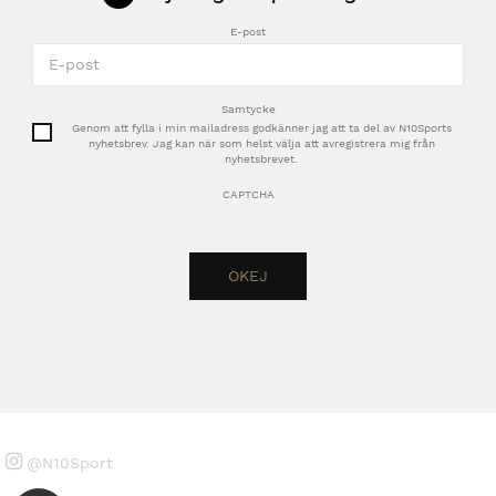
E-post
Samtycke
Genom att fylla i min mailadress godkänner jag att ta del av N10Sports
nyhetsbrev. Jag kan när som helst välja att avregistrera mig från
nyhetsbrevet.
CAPTCHA
@N10Sport