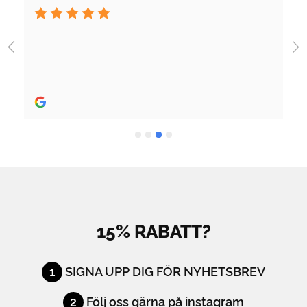
Jag fick jättebra hjälp när jag 
utrustning och skön person. Bra
Rekommenderas stort.
15% RABATT?
1
SIGNA UPP DIG FÖR NYHETSBREV
2
Följ oss gärna på instagram