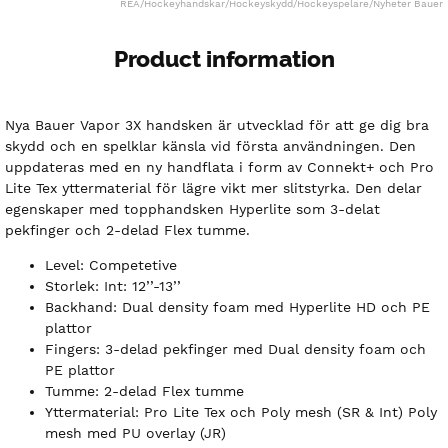
REA
/
Hockeyhandskar
/
Hockeyskydd
/
Hockeyspelare
/
Nyheter Bauer
Product information
Nya Bauer Vapor 3X handsken är utvecklad för att ge dig bra
skydd och en spelklar känsla vid första användningen. Den
uppdateras med en ny handflata i form av Connekt+ och Pro
Lite Tex yttermaterial för lägre vikt mer slitstyrka. Den delar
egenskaper med topphandsken Hyperlite som 3-delat
pekfinger och 2-delad Flex tumme.
Level: Competetive
Storlek: Int: 12’’-13’’
Backhand: Dual density foam med Hyperlite HD och PE
plattor
Fingers: 3-delad pekfinger med Dual density foam och
PE plattor
Tumme: 2-delad Flex tumme
Yttermaterial: Pro Lite Tex och Poly mesh (SR & Int) Poly
mesh med PU overlay (JR)