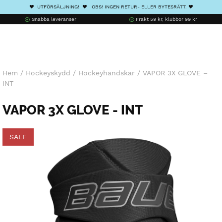
❤️ UTFÖRSÄLJNING! ❤️ OBS! INGEN RETUR- ELLER BYTESRÄTT. ❤️
Snabba leveranser
Frakt 59 kr, klubbor 99 kr
Hem
/
Hockeyskydd
/
Hockeyhandskar
/
VAPOR 3X GLOVE –
INT
VAPOR 3X GLOVE - INT
SALE