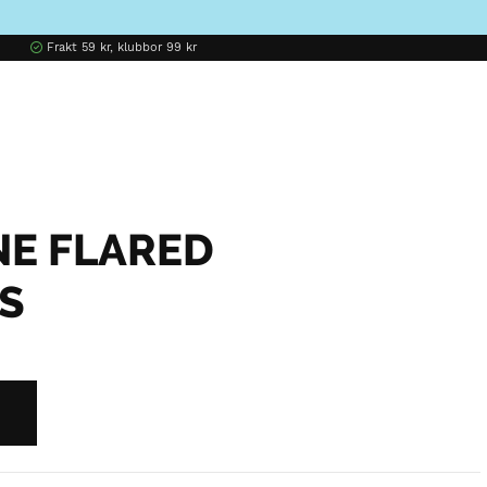
Frakt 59 kr, klubbor 99 kr
E FLARED
S