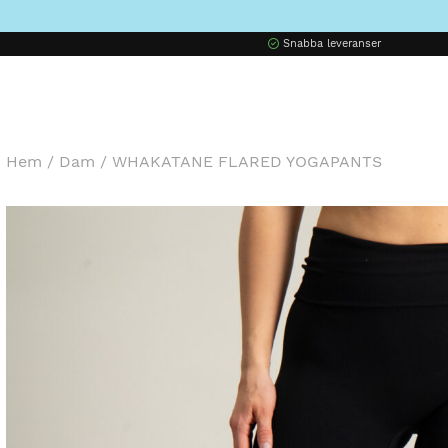
Snabba leveranser
Hem
/
Dam
/
WHAKATANE FLARED YOGAPANTS