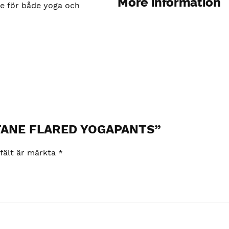
More information
te för både yoga och
KATANE FLARED YOGAPANTS”
 fält är märkta
*