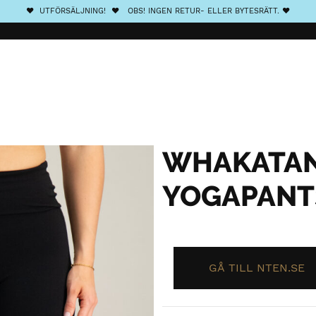
❤️ UTFÖRSÄLJNING! ❤️ OBS! INGEN RETUR- ELLER BYTESRÄTT. ❤️
WHAKATAN
YOGAPANT