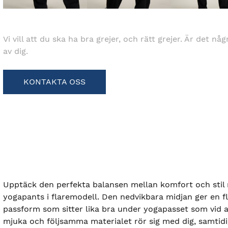
Vi vill att du ska ha bra grejer, och rätt grejer. Är det nå
av dig.
KONTAKTA OSS
Upptäck den perfekta balansen mellan komfort och stil
yogapants i flaremodell. Den nedvikbara midjan ger en f
passform som sitter lika bra under yogapasset som vid
mjuka och följsamma materialet rör sig med dig, samtidi