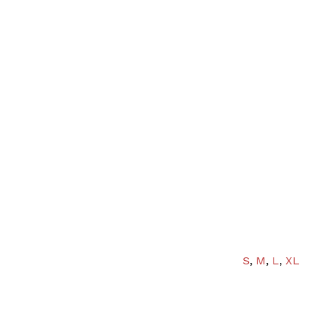
S
,
M
,
L
,
XL