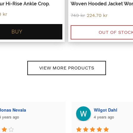
r Hi-Rise Ankle Crop.
Woven Hooded Jacket Wo
al
Current
70
kr
Original
Current
749
kr
224.70
kr
price
price
price
is:
was:
is:
.
143.70 kr.
BUY
749 kr.
224.70 kr.
OUT OF STOC
VIEW MORE PRODUCTS
Wilgot Dahl
Bella Larsson
4 years ago
5 years ago