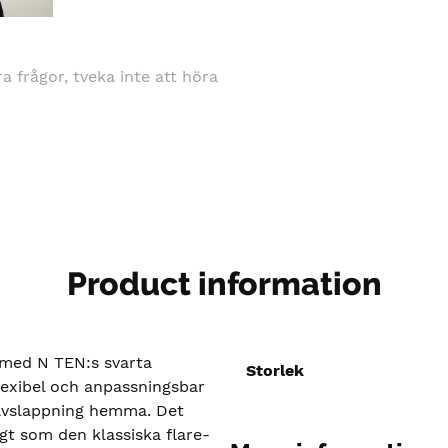
gra frågor, tveka inte att höra
Product information
 med N TEN:s svarta
Storlek
lexibel och anpassningsbar
 avslappning hemma. Det
gt som den klassiska flare-