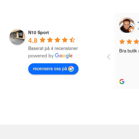
Jonas Nevala
4 years ago
N10 Sport
4.8
Baserat på 4 recensioner
Bra butik med Bra utbud och reapriser
recensera oss på