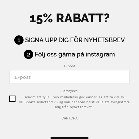
15% RABATT?
1
SIGNA UPP DIG FÖR NYHETSBREV
2
Följ oss gärna på instagram
E-post
Samtycke
Genom att fylla i min mailadress godkänner jag att ta del av
N10Sports nyhetsbrev. Jag kan när som helst välja att avregistrera
mig från nyhetsbrevet.
CAPTCHA