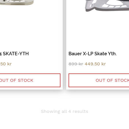
4 SKATE-YTH
Bauer X-LP Skate Yth.
inal
Current
Original
Current
.50
kr
899
kr
449.50
kr
e
price
price
price
:
is:
was:
is:
9 kr.
749.50 kr.
899 kr.
449.50 kr.
OUT OF STOCK
OUT OF STOC
Sorted
Showing all 4 results
by
latest