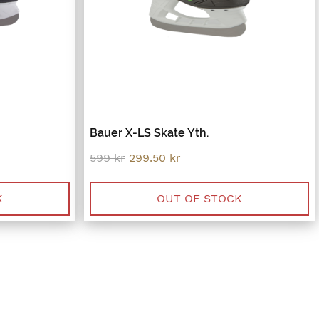
Bauer X-LS Skate Yth.
Original
Current
599
kr
299.50
kr
price
price
was:
is:
599 kr.
299.50 kr.
K
OUT OF STOCK