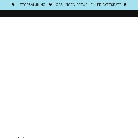
❤️ UTFÖRSÄLJNING! ❤️ OBS! INGEN RETUR- ELLER BYTESRÄTT. ❤️