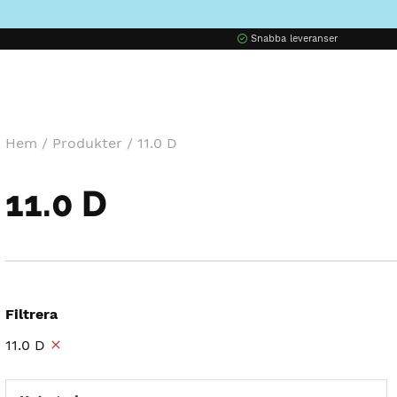
Snabba leveranser
Hem
/
Produkter
/
11.0 D
11.0 D
Filtrera
11.0 D