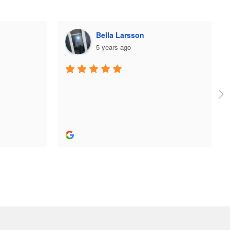
on
Plazmo
5 years ago
Jag fick jättebra hjälp när jag köpte 
skridskor och utrustning och skön 
person. Bra hjälp! Rekommenderas stort.