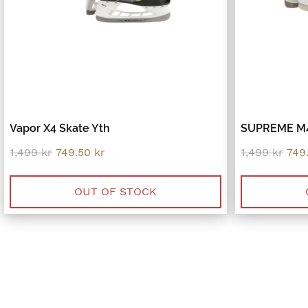
Vapor X4 Skate Yth
SUPREME M
Original
Current
Orig
1,499
kr
749.50
kr
1,499
kr
749
price
price
pric
was:
is:
was
1,499 kr.
749.50 kr.
1,49
OUT OF STOCK