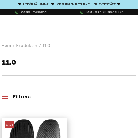
❤️ UTFÖRSÄLJNING! ❤️ OBS! INGEN RETUR- ELLER BYTESRÄTT. ❤️
Snabba leveranser
Frakt 59 kr, klubbor 99 kr
Hem
/
Produkter
/
11.0
11.0
Filtrera
SALE