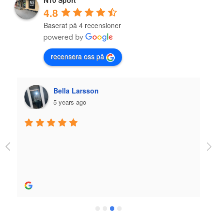
N10 Sport
4.8
Baserat på 4 recensioner
recensera oss på
Bella Larsson
5 years ago