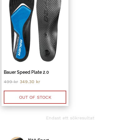
Bauer Speed Plate 2.0
Original
Current
499
kr
349.30
kr
price
price
was:
is:
499 kr.
349.30 kr.
OUT OF STOCK
Endast ett sökresultat