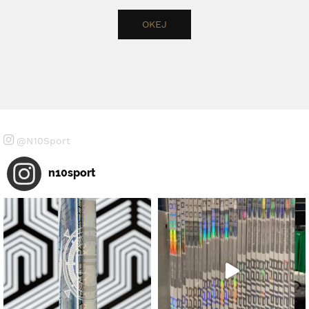
@N10Sport
n10sport