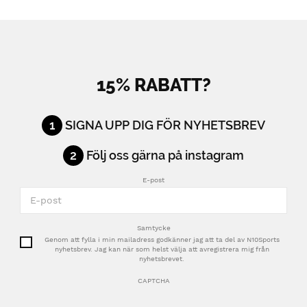
15% RABATT?
1
SIGNA UPP DIG FÖR NYHETSBREV
2
Följ oss gärna på instagram
E-post
Samtycke
Genom att fylla i min mailadress godkänner jag att ta del av N10Sports
nyhetsbrev. Jag kan när som helst välja att avregistrera mig från
nyhetsbrevet.
CAPTCHA