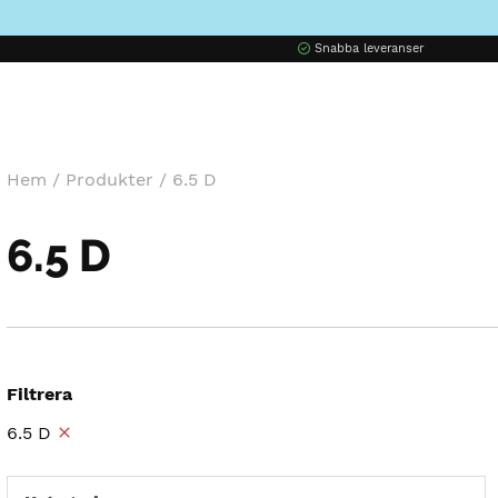
Snabba leveranser
Hem
/
Produkter
/
6.5 D
6.5 D
Filtrera
6.5 D