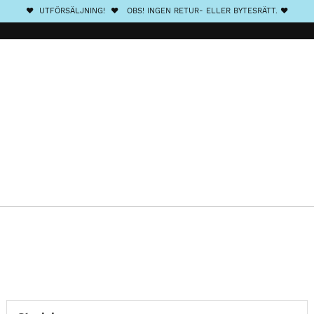
❤️ UTFÖRSÄLJNING! ❤️ OBS! INGEN RETUR- ELLER BYTESRÄTT. ❤️