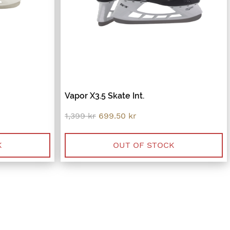
Vapor X3.5 Skate Int.
Original
Current
1,399
kr
699.50
kr
price
price
was:
is:
 kr.
1,399 kr.
699.50 kr.
K
OUT OF STOCK