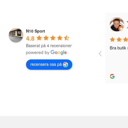
Jonas Nevala
4 years ago
N10 Sport
4.8
Baserat på 4 recensioner
Bra butik med Bra utbud och reapriser
recensera oss på