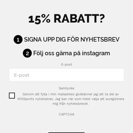
15% RABATT?
1
SIGNA UPP DIG FÖR NYHETSBREV
2
Följ oss gärna på instagram
E-post
Samtycke
Genom att fylla i min mailadress godkänner jag att ta del av
N10Sports nyhetsbrev. Jag kan när som helst välja att avregistrera
mig från nyhetsbrevet.
CAPTCHA