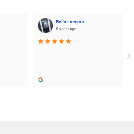
on
Plazmo
5 years ago
Jag fick jättebra hjälp när jag köpte 
skridskor och utrustning och skön 
person. Bra hjälp! Rekommenderas stort.