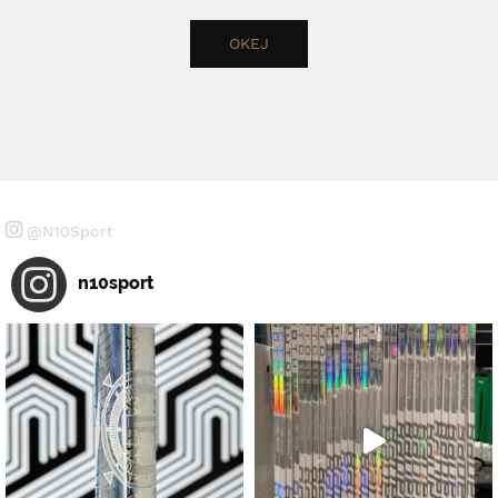
@N10Sport
n10sport