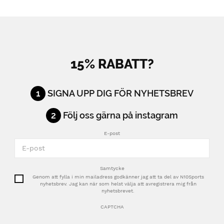
15% RABATT?
1
SIGNA UPP DIG FÖR NYHETSBREV
2
Följ oss gärna på instagram
E-post
Samtycke
Genom att fylla i min mailadress godkänner jag att ta del av N10Sports
nyhetsbrev. Jag kan när som helst välja att avregistrera mig från
nyhetsbrevet.
CAPTCHA