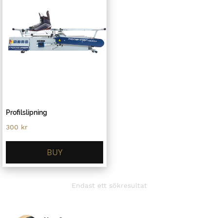
Profilslipning
300
kr
BUY
Endast ett sökresultat