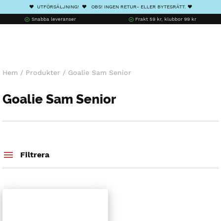
❤️ UTFÖRSÄLJNING! ❤️ OBS! INGEN RETUR- ELLER BYTESRÄTT. ❤️
Snabba leveranser
Frakt 59 kr, klubbor 99 kr
Hem
/
Produkter
/
Goalie Sam Senior
Goalie Sam Senior
Filtrera