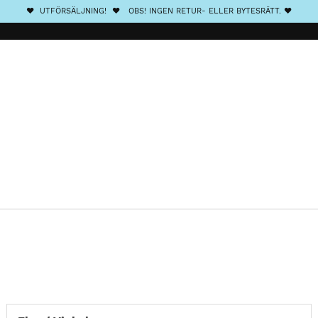
❤️ UTFÖRSÄLJNING! ❤️ OBS! INGEN RETUR- ELLER BYTESRÄTT. ❤️