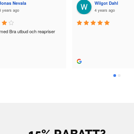
Wilgot Dahl
Bell
4 years ago
5 yea
15% RABATT?