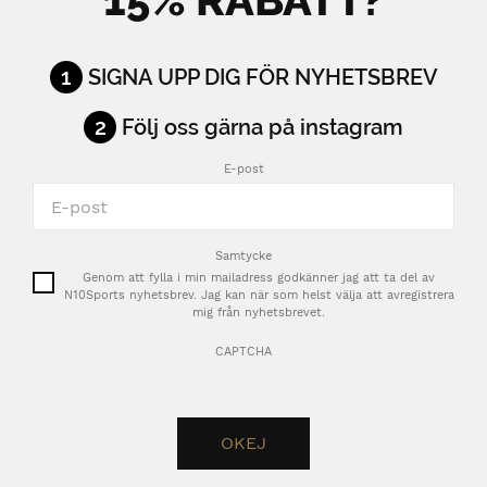
1
SIGNA UPP DIG FÖR NYHETSBREV
2
Följ oss gärna på instagram
E-post
Samtycke
Genom att fylla i min mailadress godkänner jag att ta del av
N10Sports nyhetsbrev. Jag kan när som helst välja att avregistrera
mig från nyhetsbrevet.
CAPTCHA