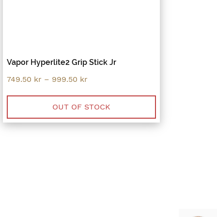
Vapor Hyperlite2 Grip Stick Jr
Price
749.50
kr
–
999.50
kr
range:
749.50 kr
through
OUT OF STOCK
999.50 kr