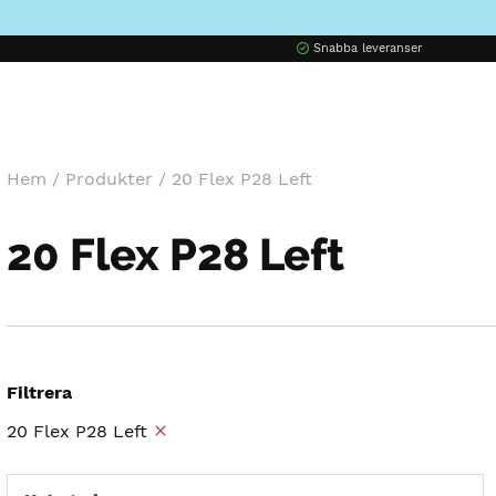
Snabba leveranser
Hem
/
Produkter
/
20 Flex P28 Left
20 Flex P28 Left
Filtrera
20 Flex P28 Left