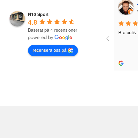
Jonas Nevala
4 years ago
N10 Sport
4.8
Baserat på 4 recensioner
Bra butik med Bra utbud och reapriser
recensera oss på