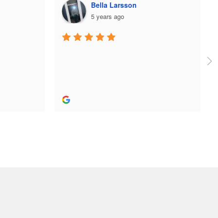
a Larsson
Plazmo
rs ago
5 years ago
Jag fick jättebra hjälp när jag köpte
skridskor och utrustning och skön 
person. Bra hjälp! Rekommenderas