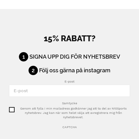
15% RABATT?
1
SIGNA UPP DIG FÖR NYHETSBREV
2
Följ oss gärna på instagram
E-post
Samtycke
Genom att fylla i min mailadress godkänner jag att ta del av N10Sports
nyhetsbrev. Jag kan när som helst välja att avregistrera mig från
nyhetsbrevet.
CAPTCHA