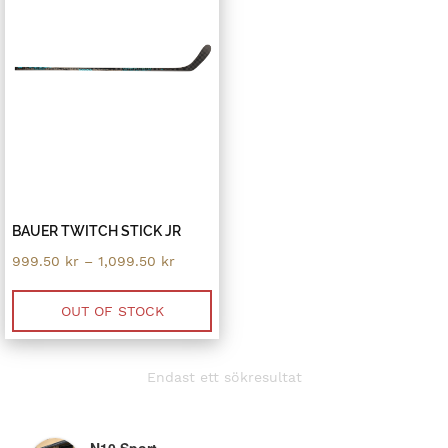
BAUER TWITCH STICK JR
Price
999.50
kr
–
1,099.50
kr
range:
999.50 kr
through
OUT OF STOCK
1,099.50 kr
Endast ett sökresultat