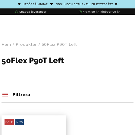
❤️ UTFÖRSÄLJNING! ❤️ OBS! INGEN RETUR- ELLER BYTESRÄTT. ❤️
Snabba leveranser
Frakt 59 kr, klubbor 99 kr
Hem
/
Produkter
/
50Flex P90T Left
50Flex P90T Left
Filtrera
SALE
NEW