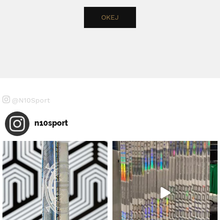
@N10Sport
n10sport