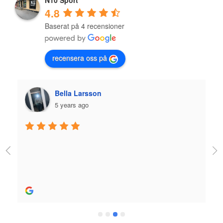
N10 Sport
4.8
Baserat på 4 recensioner
recensera oss på
Bella Larsson
5 years ago