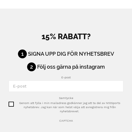
15% RABATT?
1
SIGNA UPP DIG FÖR NYHETSBREV
2
Följ oss gärna på instagram
E-post
Samtycke
Genom att fylla i min mailadress godkänner jag att ta del av N10Sports
nyhetsbrev. Jag kan när som helst välja att avregistrera mig från
nyhetsbrevet.
CAPTCHA