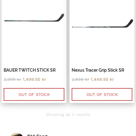
BAUER TWITCH STICK SR
Nexus Tracer Grip Stick SR
Original
Current
Original
Current
2,999
kr
1,499.50
kr
2,899
kr
1,449.50
kr
price
price
price
price
was:
is:
was:
is:
2,999 kr.
1,499.50 kr.
2,899 kr.
1,449.50 k
OUT OF STOCK
OUT OF STOCK
Sorted
Showing all 2 results
by
latest