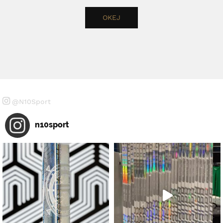
@N10Sport
n10sport