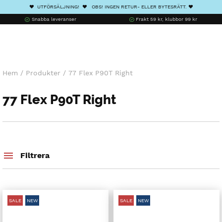
❤️ UTFÖRSÄLJNING! ❤️ OBS! INGEN RETUR- ELLER BYTESRÄTT. ❤️
Snabba leveranser
Frakt 59 kr, klubbor 99 kr
Hem
/
Produkter
/
77 Flex P90T Right
77 Flex P90T Right
Filtrera
SALE
NEW
SALE
NEW