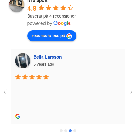
N10 Sport
4.8
Baserat på 4 recensioner
recensera oss på
Bella Larsson
5 years ago