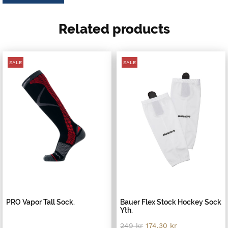
Related products
SALE
SALE
PRO Vapor Tall Sock.
Bauer Flex Stock Hockey Sock
Yth.
Original
Current
249
kr
174.30
kr