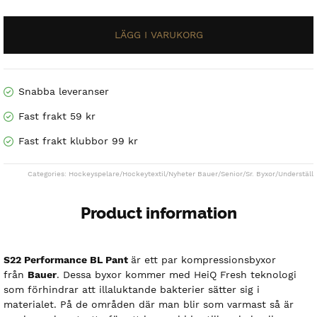
PANT-
SR
was:
is:
mängd
419 kr.
209.50 kr.
Snabba leveranser
Fast frakt 59 kr
Fast frakt klubbor 99 kr
Categories:
Hockeyspelare
/
Hockeytextil
/
Nyheter Bauer
/
Senior
/
Sr. Byxor
/
Underställ
Product information
S22 Performance BL Pant
är ett par kompressionsbyxor
från
Bauer
. Dessa byxor kommer med HeiQ Fresh teknologi
som förhindrar att illaluktande bakterier sätter sig i
materialet. På de områden där man blir som varmast så är