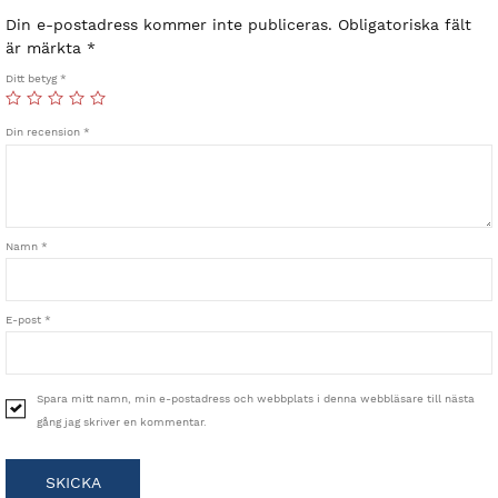
Din e-postadress kommer inte publiceras.
Obligatoriska fält
är märkta
*
Ditt betyg
*
Din recension
*
Namn
*
E-post
*
Spara mitt namn, min e-postadress och webbplats i denna webbläsare till nästa
gång jag skriver en kommentar.