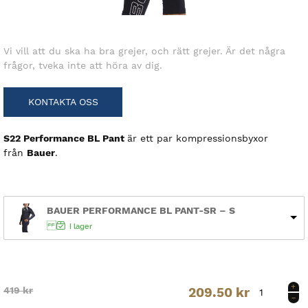
Vi vill att du ska ha bra grejer, och rätt grejer. Är det några
frågor, tveka inte att höra av dig.
KONTAKTA OSS
S22 Performance BL Pant
är ett par kompressionsbyxor
från
Bauer
.
BAUER PERFORMANCE BL PANT-SR – S
I lager
BAUER
Original
Current
419
kr
209.50
kr
PERFORMANCE
BL
price
price