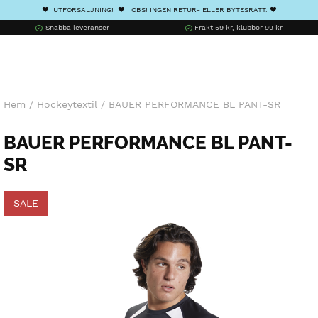
❤️ UTFÖRSÄLJNING! ❤️ OBS! INGEN RETUR- ELLER BYTESRÄTT. ❤️
Snabba leveranser
Frakt 59 kr, klubbor 99 kr
Hem
/
Hockeytextil
/
BAUER PERFORMANCE BL PANT-SR
BAUER PERFORMANCE BL PANT-
SR
SALE