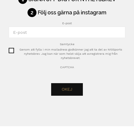
2
Följ oss gärna på instagram
E-post
Samtycke
Genom att fylla i min mailadress godkänner jag att ta del av N10Sports
nyhetsbrev. Jag kan när som helst välja att avregistrera mig från
nyhetsbrevet.
CAPTCHA