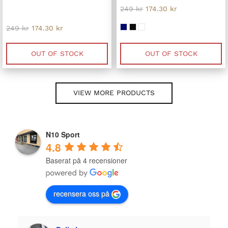
Original
Current
249
kr
174.30
kr
price
price
was:
is:
Original
Current
249
kr
174.30
kr
249 kr.
174.30 kr.
price
price
was:
is:
249 kr.
174.30 kr.
OUT OF STOCK
OUT OF STOCK
VIEW MORE PRODUCTS
N10 Sport
4.8
Baserat på 4 recensioner
recensera oss på