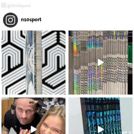
@N10Sport
n10sport