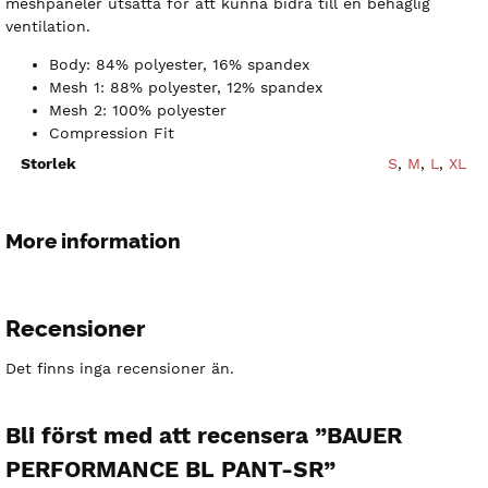
meshpaneler utsatta för att kunna bidra till en behaglig
ventilation.
Body: 84% polyester, 16% spandex
Mesh 1: 88% polyester, 12% spandex
Mesh 2: 100% polyester
Compression Fit
Storlek
S
,
M
,
L
,
XL
More information
Recensioner
Det finns inga recensioner än.
Bli först med att recensera ”BAUER
PERFORMANCE BL PANT-SR”