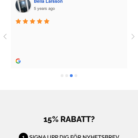
Plazmo
5 years ago
Jag fick jättebra hjälp när jag köpte skridskor och 
utrustning och skön person. Bra hjälp! 
Rekommenderas stort.
15% RABATT?
1
SIGNA UPP DIG FÖR NYHETSBREV