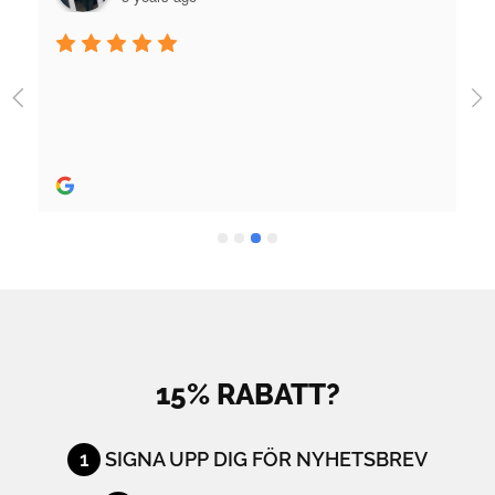
Jag fick jättebra hjälp när jag köpte skridskor och 
utrustning och skön person. Bra hjälp! 
Rekommenderas stort.
15% RABATT?
1
SIGNA UPP DIG FÖR NYHETSBREV