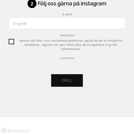
2
Följ oss gärna på instagram
E-post
Samtycke
Genom att fylla i min mailadress godkänner jag att ta del av N10Sports
nyhetsbrev. Jag kan när som helst välja att avregistrera mig från
nyhetsbrevet.
CAPTCHA
@N10Sport