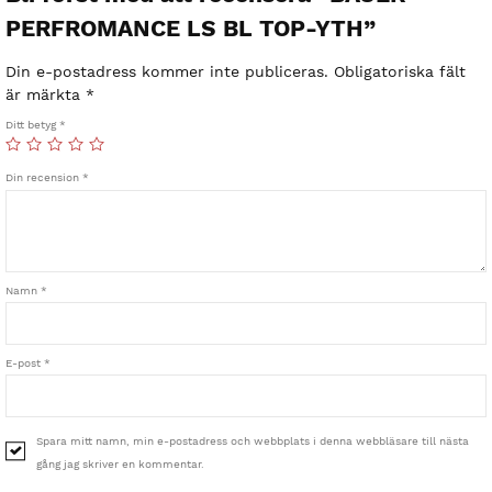
PERFROMANCE LS BL TOP-YTH”
Din e-postadress kommer inte publiceras.
Obligatoriska fält
är märkta
*
Ditt betyg
*
Din recension
*
Namn
*
E-post
*
Spara mitt namn, min e-postadress och webbplats i denna webbläsare till nästa
gång jag skriver en kommentar.