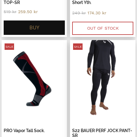
TOP-SR
Short Yth.
Original
Current
519
kr
259.50
kr
Original
Current
249
kr
174.30
kr
price
price
price
price
was:
is:
was:
is:
519 kr.
259.50 kr.
BUY
249 kr.
174.30 kr.
OUT OF STOCK
SALE
SALE
PRO Vapor Tall Sock.
S22 BAUER PERF JOCK PANT-
SR