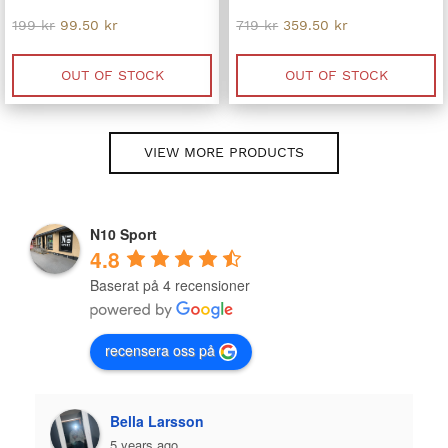
Original
Current
Original
Current
199
kr
99.50
kr
719
kr
359.50
kr
price
price
price
price
was:
is:
was:
is:
199 kr.
99.50 kr.
719 kr.
359.50 kr.
OUT OF STOCK
OUT OF STOCK
VIEW MORE PRODUCTS
N10 Sport
4.8
Baserat på 4 recensioner
recensera oss på
Plazmo
5 years ago