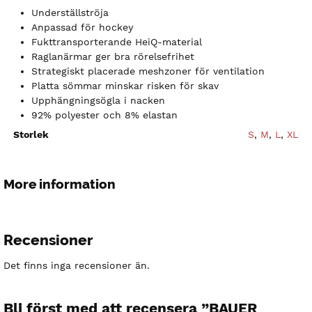
Underställströja
Anpassad för hockey
Fukttransporterande HeiQ-material
Raglanärmar ger bra rörelsefrihet
Strategiskt placerade meshzoner för ventilation
Platta sömmar minskar risken för skav
Upphängningsögla i nacken
92% polyester och 8% elastan
Storlek
S
,
M
,
L
,
XL
More information
Recensioner
Det finns inga recensioner än.
Bli först med att recensera ”BAUER