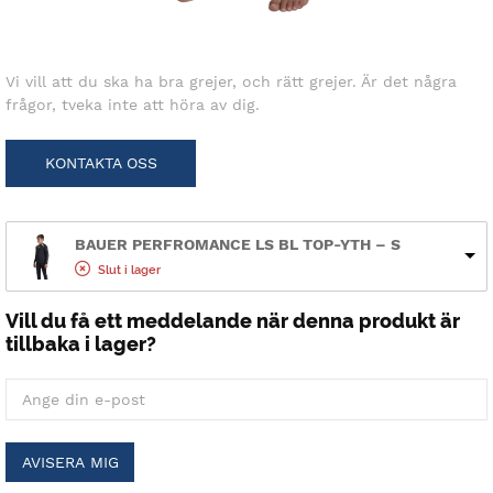
Vi vill att du ska ha bra grejer, och rätt grejer. Är det några
frågor, tveka inte att höra av dig.
KONTAKTA OSS
BAUER PERFROMANCE LS BL TOP-YTH – S
Slut i lager
Vill du få ett meddelande när denna produkt är
tillbaka i lager?
AVISERA MIG