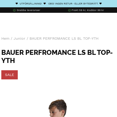
❤️ UTFÖRSÄLJNING! ❤️ OBS! INGEN RETUR- ELLER BYTESRÄTT. ❤️
Snabba leveranser
Frakt 59 kr, klubbor 99 kr
Hem
/
Junior
/
BAUER PERFROMANCE LS BL TOP-YTH
BAUER PERFROMANCE LS BL TOP-
YTH
SALE