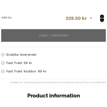
BAUER
Original
Current
459
kr
229.50
kr
PERFROMANCE
LS
price
price
BL
TOP-
was:
is:
YTH
459 kr.
229.50 kr.
mängd
Snabba leveranser
Fast frakt 59 kr
Fast frakt klubbor 99 kr
Categories:
Hockeyspelare
/
Hockeytextil
/
Junior
/
Nyheter Bauer
/
Tröjor Jr
/
Underställ
Product information