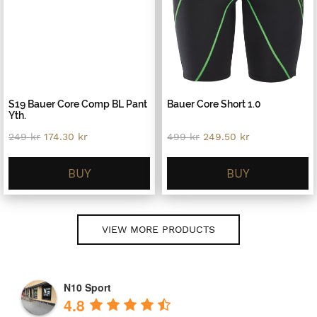
S19 Bauer Core Comp BL Pant
Bauer Core Short 1.0
Yth.
Original
Current
Original
Current
249
kr
174.30
kr
499
kr
249.50
kr
price
price
price
price
was:
is:
was:
is:
249 kr.
174.30 kr.
499 kr.
249.50 kr.
BUY
BUY
VIEW MORE PRODUCTS
N10 Sport
4.8