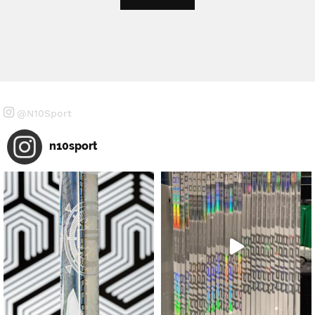
@N10Sport
n10sport