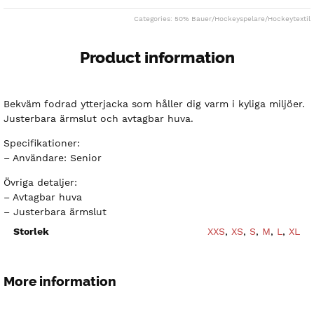
Categories:
50% Bauer
/
Hockeyspelare
/
Hockeytextil
Product information
Bekväm fodrad ytterjacka som håller dig varm i kyliga miljöer.
Justerbara ärmslut och avtagbar huva.
Specifikationer:
– Användare: Senior
Övriga detaljer:
– Avtagbar huva
– Justerbara ärmslut
Storlek
XXS
,
XS
,
S
,
M
,
L
,
XL
More information