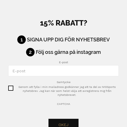
15% RABATT?
1
SIGNA UPP DIG FÖR NYHETSBREV
2
Följ oss gärna på instagram
E-post
Samtycke
Genom att fylla i min mailadress godkänner jag att ta del av N10Sports
nyhetsbrev. Jag kan när som helst välja att avregistrera mig från
nyhetsbrevet.
CAPTCHA