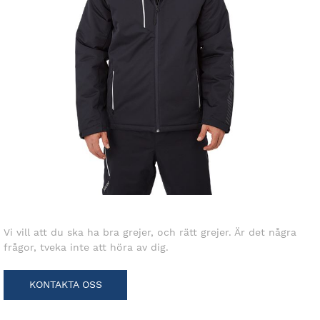
Vi vill att du ska ha bra grejer, och rätt grejer. Är det några
frågor, tveka inte att höra av dig.
KONTAKTA OSS