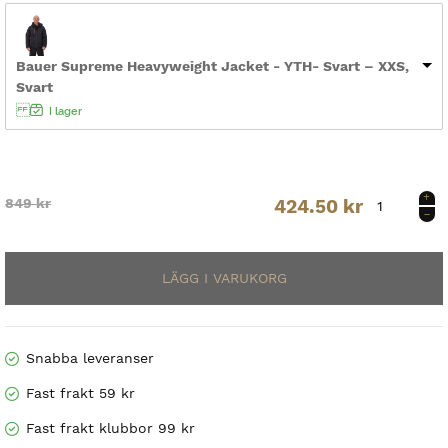
Bauer Supreme Heavyweight Jacket - YTH- Svart – XXS,
Svart
I lager
Bauer
Original
Current
849
kr
424.50
kr
Supreme
Heavyweight
price
price
Jacket
-
was:
is:
YTH-
849 kr.
424.50 kr.
Svart
mängd
Snabba leveranser
Fast frakt 59 kr
Fast frakt klubbor 99 kr