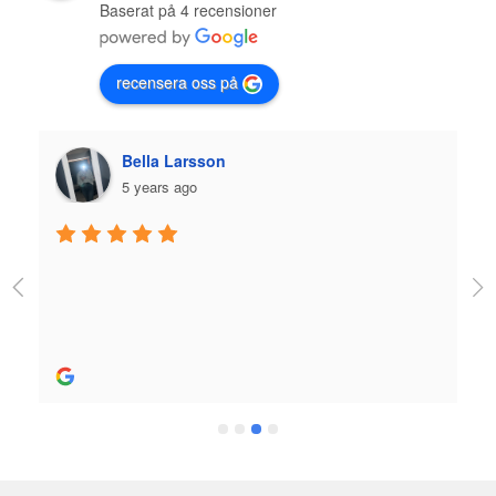
Baserat på 4 recensioner
recensera oss på
Plazmo
5 years ago
Jag fick jättebra hjälp när jag köpte skridskor och 
utrustning och skön person. Bra hjälp! 
Rekommenderas stort.