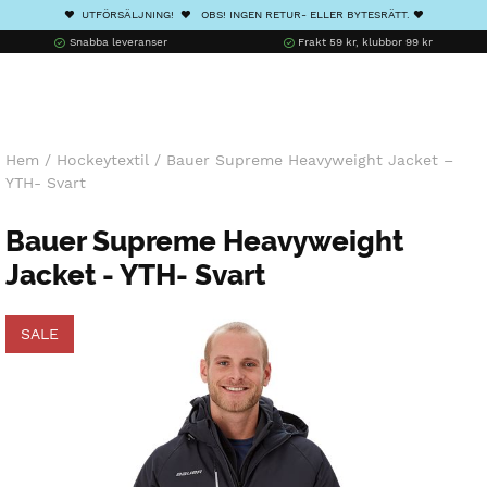
❤️ UTFÖRSÄLJNING! ❤️ OBS! INGEN RETUR- ELLER BYTESRÄTT. ❤️
Snabba leveranser
Frakt 59 kr, klubbor 99 kr
Hem
/
Hockeytextil
/
Bauer Supreme Heavyweight Jacket –
YTH- Svart
Bauer Supreme Heavyweight
Jacket - YTH- Svart
SALE