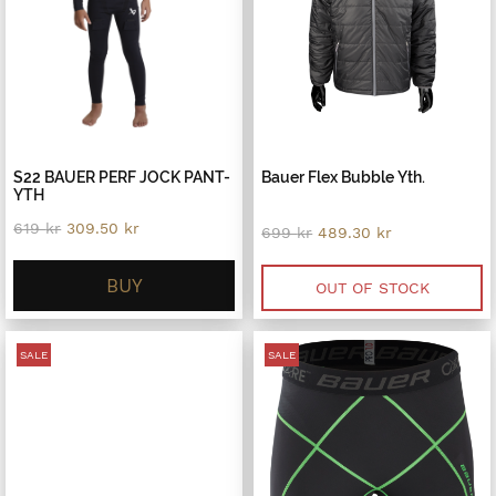
S22 BAUER PERF JOCK PANT-
Bauer Flex Bubble Yth.
YTH
Original
Current
619
kr
309.50
kr
Original
Current
699
kr
489.30
kr
price
price
price
price
was:
is:
was:
is:
619 kr.
309.50 kr.
BUY
699 kr.
489.30 kr.
OUT OF STOCK
SALE
SALE