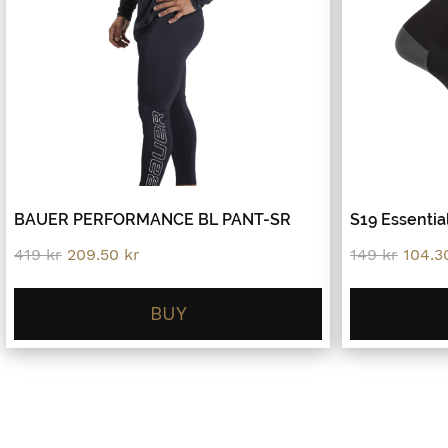
BAUER PERFORMANCE BL PANT-SR
S19 Essential
Original
Current
Origin
419
kr
209.50
kr
149
kr
104.
price
price
price
was:
is:
was:
419 kr.
209.50 kr.
149 kr
BUY