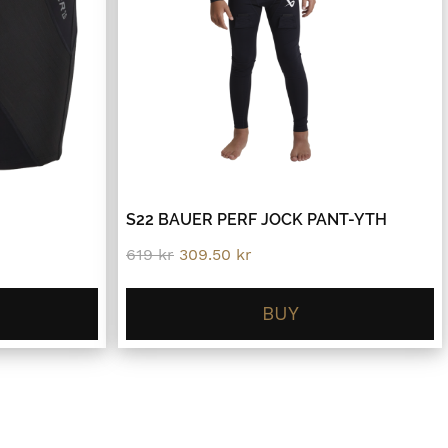
S22 BAUER PERF JOCK PANT-YTH
Original
Current
619
kr
309.50
kr
price
price
was:
is:
619 kr.
309.50 kr.
BUY