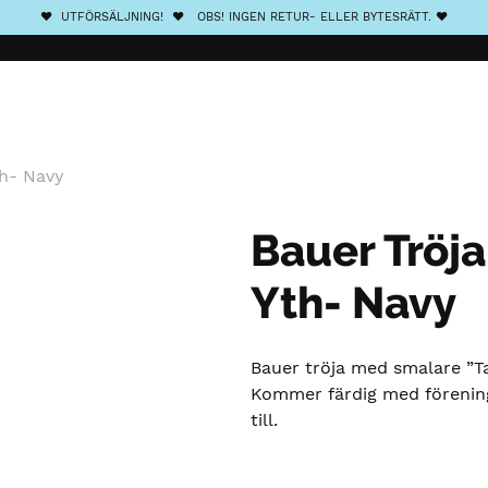
❤️ UTFÖRSÄLJNING! ❤️ OBS! INGEN RETUR- ELLER BYTESRÄTT. ❤️
th- Navy
Bauer Tröja
Yth- Navy
Bauer tröja med smalare ”T
Kommer färdig med förening
till.