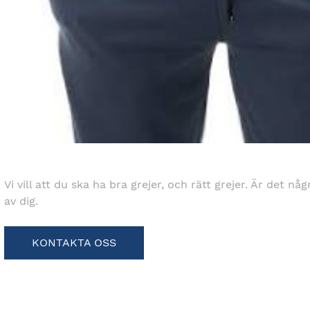
Vi vill att du ska ha bra grejer, och rätt grejer. Är det nå
av dig.
KONTAKTA OSS