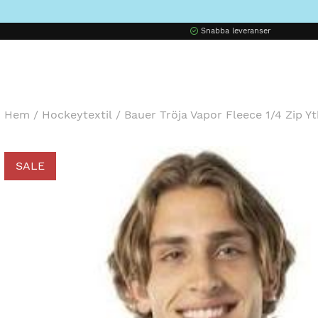
Snabba leveranser
Hem
/
Hockeytextil
/
Bauer Tröja Vapor Fleece 1/4 Zip Y
SALE