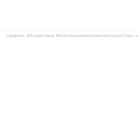
Categories:
30% bauer
/
Bauer REA
/
Hockeyspelare
/
Hockeytextil
/
Junior
/
Tröjor Jr