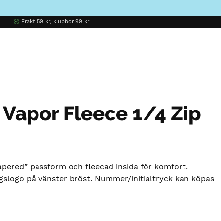
Frakt 59 kr, klubbor 99 kr
 Vapor Fleece 1/4 Zip
apered” passform och fleecad insida för komfort.
slogo på vänster bröst. Nummer/initialtryck kan köpas