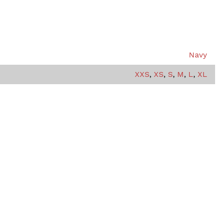
Navy
XXS
,
XS
,
S
,
M
,
L
,
XL