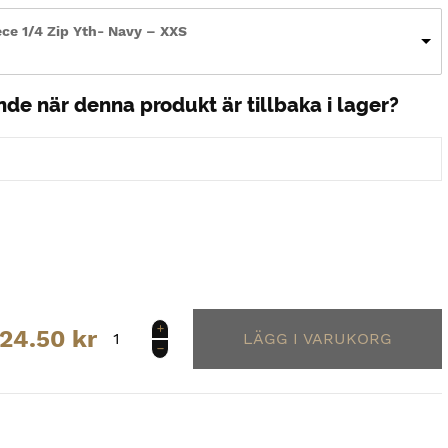
ece 1/4 Zip Yth- Navy – XXS
nde när denna produkt är tillbaka i lager?
Bauer
24.50
kr
Tröja
Vapor
Fleece
1/4
Zip
Yth-
Navy
mängd