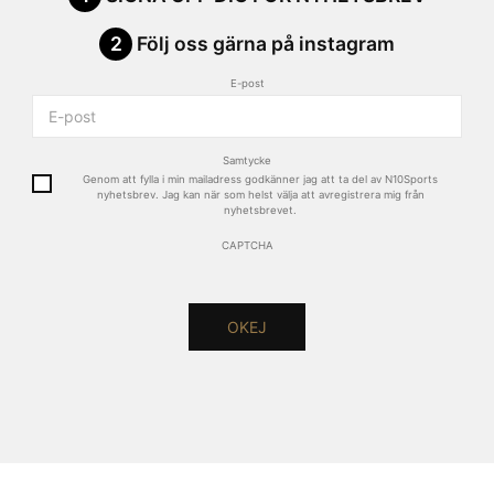
2
Följ oss gärna på instagram
E-post
Samtycke
Genom att fylla i min mailadress godkänner jag att ta del av N10Sports
nyhetsbrev. Jag kan när som helst välja att avregistrera mig från
nyhetsbrevet.
CAPTCHA