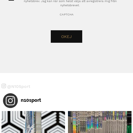
nyhetsbrev. Jag kan när som helst välja att avregistrera mig från
nyhetsbrevet.
CAPTCHA
@N10Sport
n10sport