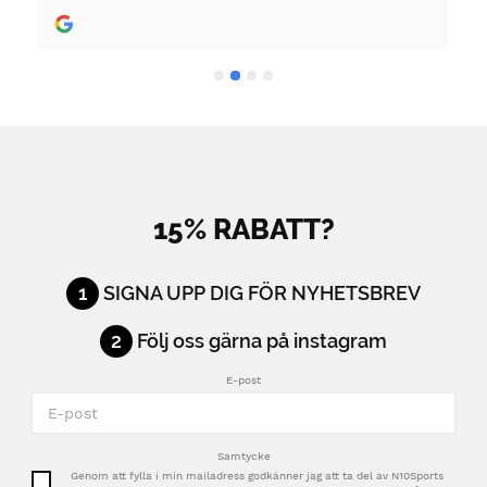
15% RABATT?
1
SIGNA UPP DIG FÖR NYHETSBREV
2
Följ oss gärna på instagram
E-post
Samtycke
Genom att fylla i min mailadress godkänner jag att ta del av N10Sports