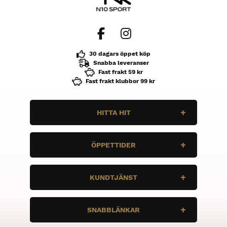
30 dagars öppet köp
Snabba leveranser
Fast frakt 59 kr
Fast frakt klubbor 99 kr
HITTA HIT
N10 Sport
ÖPPETTIDER
Enbärsvägen 11
735 37 Surahammar
Måndag
STÄNGT
KUNDTJÄNST
Tis
STÄNGT
Ons
STÄNGT
Vi vill att du ska ha bra grejer, och rätt
Tor
stÄNGT
SNABBLÄNKAR
grejer. Är det några frågor, tveka inte att
Fre
STÄNGT
höra av dig.
Lör
STÄNGT