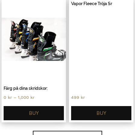
Vapor Fleece Tröja Sr
Färg på dina skridskor:
Price
0
kr
–
1,000
kr
499
kr
range:
0 kr
through
BUY
BUY
1,000 kr