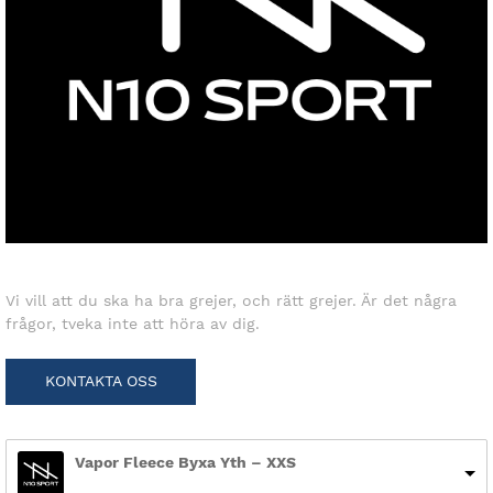
Vi vill att du ska ha bra grejer, och rätt grejer. Är det några
frågor, tveka inte att höra av dig.
KONTAKTA OSS
Vapor Fleece Byxa Yth – XXS