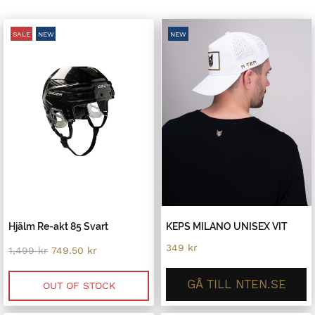
SALE
NEW
NEW
Hjälm Re-akt 85 Svart
KEPS MILANO UNISEX VIT
349
kr
Original
Current
1,499
kr
749.50
kr
price
price
was:
is:
GÅ TILL NTEN.SE
1,499 kr.
749.50 kr.
OUT OF STOCK