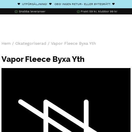
❤️ UTFÖRSÄLJNING! ❤️ OBS! INGEN RETUR- ELLER BYTESRÄTT. ❤️
Snabba leveranser
Frakt 59 kr, klubbor 99 kr
Hem
/
Okategoriserad
/
Vapor Fleece Byxa Yth
Vapor Fleece Byxa Yth