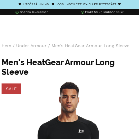
❤️ UTFÖRSÄLJNING! ❤️ OBS! INGEN RETUR- ELLER BYTESRÄTT. ❤️
Snabba leveranser
Frakt 59 kr, klubbor 99 kr
Hem
/
Under Armour
/
Men’s HeatGear Armour Long Sleeve
Men's HeatGear Armour Long
Sleeve
SALE