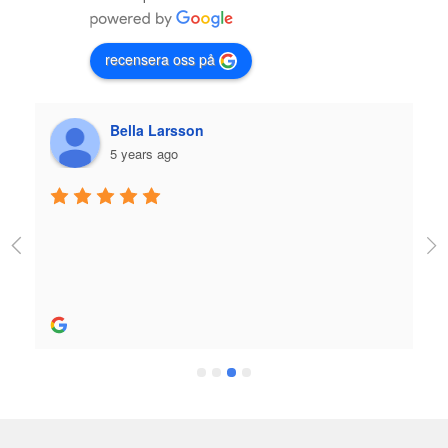
recensera oss på
Plazmo
5 years ago
Jag fick jättebra hjälp när jag köpte skridskor och 
utrustning och skön person. Bra hjälp! 
Rekommenderas stort.