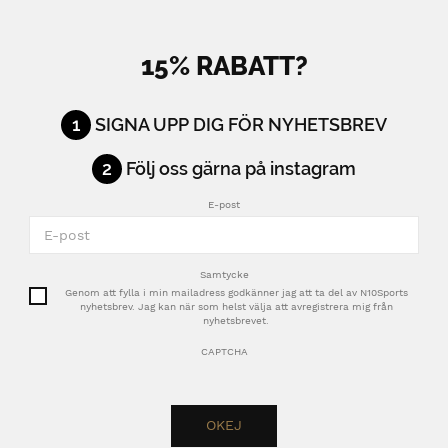
15% RABATT?
1
SIGNA UPP DIG FÖR NYHETSBREV
2
Följ oss gärna på instagram
E-post
Samtycke
Genom att fylla i min mailadress godkänner jag att ta del av N10Sports
nyhetsbrev. Jag kan när som helst välja att avregistrera mig från
nyhetsbrevet.
CAPTCHA