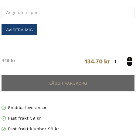
AVISERA MIG
Men's
Original
Current
449
kr
134.70
kr
HeatGear
Armour
price
price
Long
Sleeve
was:
is:
mängd
449 kr.
134.70 kr.
Snabba leveranser
Fast frakt 59 kr
Fast frakt klubbor 99 kr