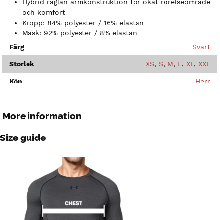
Hybrid raglan ärmkonstruktion för ökat rörelseområde
och komfort
Kropp: 84% polyester / 16% elastan
Mask: 92% polyester / 8% elastan
Färg
Svart
Storlek
XS
,
S
,
M
,
L
,
XL
,
XXL
Kön
Herr
More information
Size guide