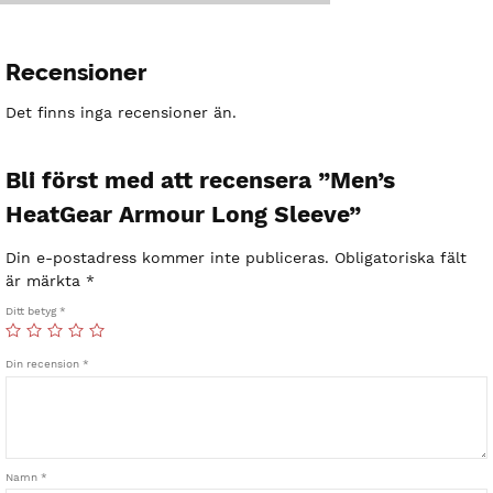
Recensioner
Det finns inga recensioner än.
Bli först med att recensera ”Men’s
HeatGear Armour Long Sleeve”
Din e-postadress kommer inte publiceras.
Obligatoriska fält
är märkta
*
Ditt betyg
*
Din recension
*
Namn
*