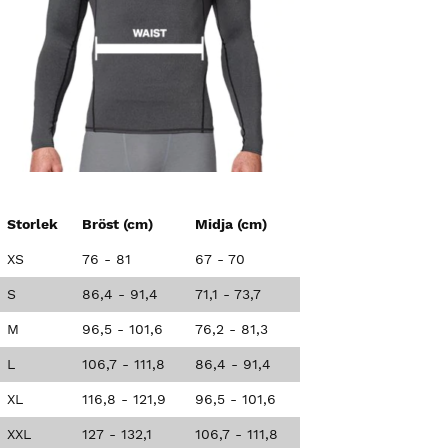
Storlek
Bröst (cm)
Midja (cm)
XS
76 - 81
67 - 70
S
86,4 - 91,4
71,1 - 73,7
M
96,5 - 101,6
76,2 - 81,3
L
106,7 - 111,8
86,4 - 91,4
XL
116,8 - 121,9
96,5 - 101,6
XXL
127 - 132,1
106,7 - 111,8