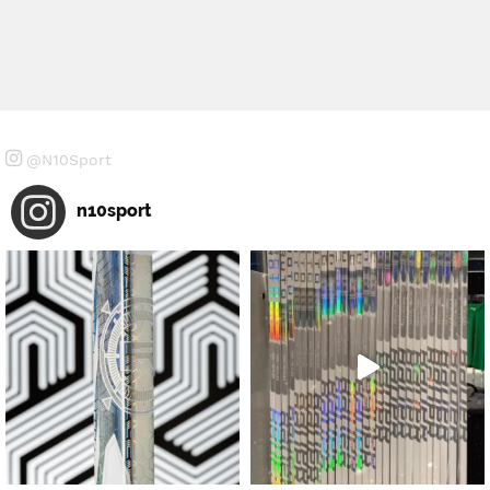
@N10Sport
n10sport