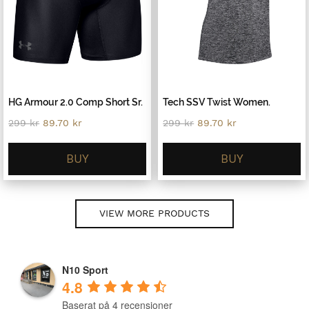
HG Armour 2.0 Comp Short Sr.
Tech SSV Twist Women.
Original
Current
Original
Current
299
kr
89.70
kr
299
kr
89.70
kr
price
price
price
price
was:
is:
was:
is:
299 kr.
89.70 kr.
299 kr.
89.70 kr.
BUY
BUY
VIEW MORE PRODUCTS
N10 Sport
4.8
Baserat på 4 recensioner