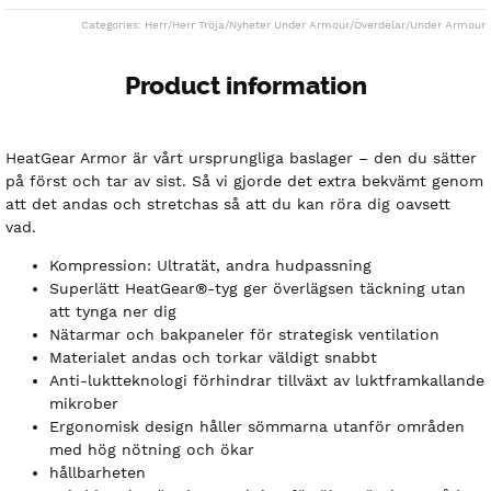
Categories:
Herr
/
Herr Tröja
/
Nyheter Under Armour
/
Överdelar
/
Under Armour
Product information
HeatGear Armor är vårt ursprungliga baslager – den du sätter
på först och tar av sist. Så vi gjorde det extra bekvämt genom
att det andas och stretchas så att du kan röra dig oavsett
vad.
Kompression: Ultratät, andra hudpassning
Superlätt HeatGear®-tyg ger överlägsen täckning utan
att tynga ner dig
Nätarmar och bakpaneler för strategisk ventilation
Materialet andas och torkar väldigt snabbt
Anti-luktteknologi förhindrar tillväxt av luktframkallande
mikrober
Ergonomisk design håller sömmarna utanför områden
med hög nötning och ökar
hållbarheten