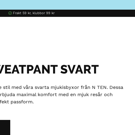
Frakt 59 kr, klubbor 99 kr
WEATPANT SVART
 stil med våra svarta mjukisbyxor från N TEN. Dessa
 erbjuda maximal komfort med en mjuk resår och
rfekt passform.