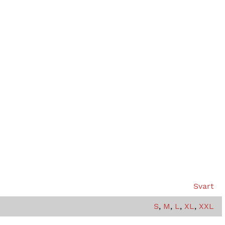
Svart
S
,
M
,
L
,
XL
,
XXL