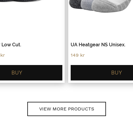
 Low Cut.
UA Heatgear NS Unisex.
al
Current
0
kr
149
kr
price
is:
.
59.70 kr.
BUY
BUY
VIEW MORE PRODUCTS