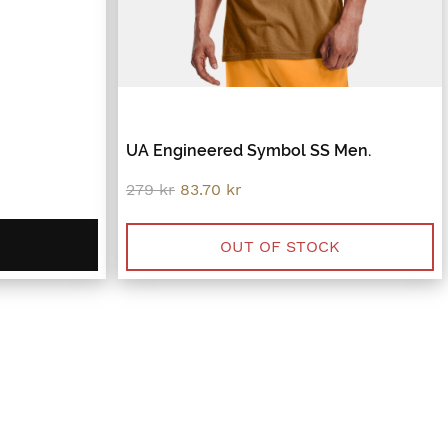
UA Engineered Symbol SS Men.
Original
Current
279
kr
83.70
kr
price
price
was:
is:
279 kr.
83.70 kr.
OUT OF STOCK