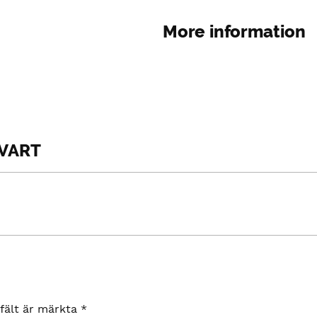
More information
SVART
 fält är märkta
*