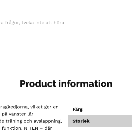
gra frågor, tveka inte att höra
Product information
ragkedjorna, vilket ger en
Färg
 på vänster lår
de träning och avslappning,
Storlek
k funktion. N TEN – där