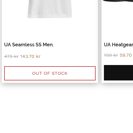
UA Seamless SS Men.
UA Heatgear
Origin
199
kr
59.7
Original
Current
479
kr
143.70
kr
price
price
price
was:
was:
is:
199 kr
479 kr.
143.70 kr.
OUT OF STOCK