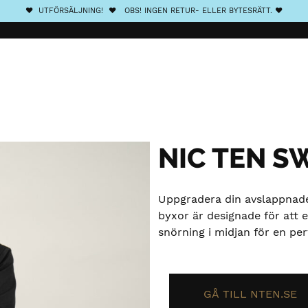
❤️ UTFÖRSÄLJNING! ❤️ OBS! INGEN RETUR- ELLER BYTESRÄTT. ❤️
NIC TEN S
Uppgradera din avslappnade
byxor är designade för att
snörning i midjan för en pe