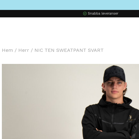
Snabba leveranser
Hem
/
Herr
/
NIC TEN SWEATPANT SVART