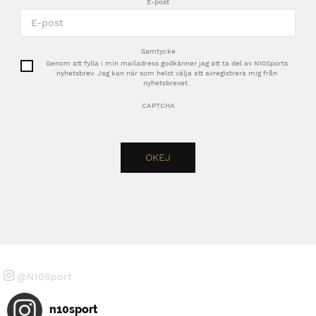
E-post
Samtycke
Genom att fylla i min mailadress godkänner jag att ta del av N10Sports
nyhetsbrev. Jag kan när som helst välja att avregistrera mig från
nyhetsbrevet.
CAPTCHA
@N10Sport
n10sport