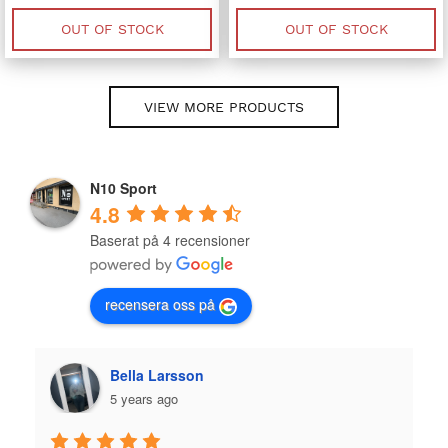
was:
is:
was:
is:
1,999 kr.
999.50 kr.
2,049 kr.
1,024.50 kr
OUT OF STOCK
OUT OF STOCK
VIEW MORE PRODUCTS
N10 Sport
4.8
Baserat på 4 recensioner
recensera oss på
Plazmo
5 years ago