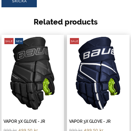
Related products
SALE
NEW
SALE
VAPOR 3X GLOVE - JR
VAPOR 3X GLOVE - JR
Original
Current
Original
Current
999
kr
499.50
kr
999
kr
499.50
kr