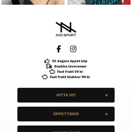
30 dagars öppet köp
Snabba leveranser
Fast frakt 59 kr
Fast frakt klubbor 99 kr
HITTA HIT
N10 Sport
ÖPPETTIDER
Enbärsvägen 11
735 37 Surahammar
Måndag
STÄNGT