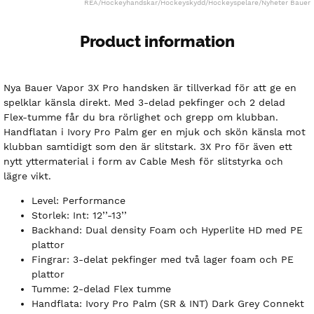
REA
/
Hockeyhandskar
/
Hockeyskydd
/
Hockeyspelare
/
Nyheter Bauer
Product information
Nya Bauer Vapor 3X Pro handsken är tillverkad för att ge en
spelklar känsla direkt. Med 3-delad pekfinger och 2 delad
Flex-tumme får du bra rörlighet och grepp om klubban.
Handflatan i Ivory Pro Palm ger en mjuk och skön känsla mot
klubban samtidigt som den är slitstark. 3X Pro för även ett
nytt yttermaterial i form av Cable Mesh för slitstyrka och
lägre vikt.
Level: Performance
Storlek: Int: 12’’-13’’
Backhand: Dual density Foam och Hyperlite HD med PE
plattor
Fingrar: 3-delat pekfinger med två lager foam och PE
plattor
Tumme: 2-delad Flex tumme
Handflata: Ivory Pro Palm (SR & INT) Dark Grey Connekt