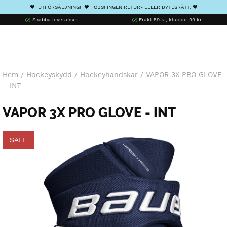
❤️ UTFÖRSÄLJNING! ❤️ OBS! INGEN RETUR- ELLER BYTESRÄTT. ❤️
Snabba leveranser
Frakt 59 kr, klubbor 99 kr
Hem
/
Hockeyskydd
/
Hockeyhandskar
/
VAPOR 3X PRO GLOVE
– INT
VAPOR 3X PRO GLOVE - INT
SALE