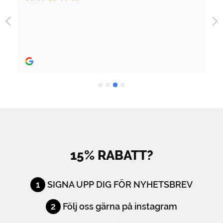
Jag fick jättebra hjälp när jag köpte skridskor och 
utrustning och skön person. Bra hjälp! 
Rekommenderas stort.
15% RABATT?
1
SIGNA UPP DIG FÖR NYHETSBREV
2
Följ oss gärna på instagram