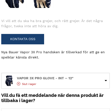
Vi vill att du ska ha bra grejer, och rätt grejer. Är det några
frågor, tveka inte att höra av dig.
KONTAKTA OSS
Nya Bauer Vapor 3X Pro handsken är tillverkad för att ge en
spelklar känsla direkt.
VAPOR 3X PRO GLOVE - INT – 12"
Slut i lager
Vill du få ett meddelande när denna produkt är
tillbaka i lager?