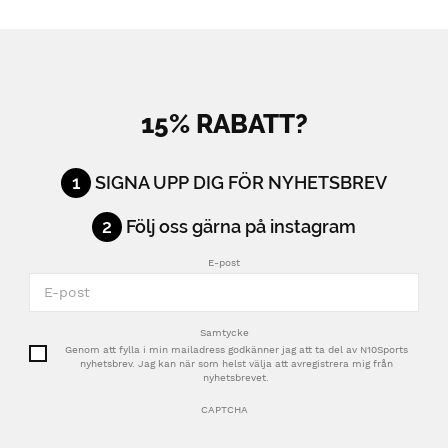
15% RABATT?
1
SIGNA UPP DIG FÖR NYHETSBREV
2
Följ oss gärna på instagram
E-post
Samtycke
Genom att fylla i min mailadress godkänner jag att ta del av N10Sports
nyhetsbrev. Jag kan när som helst välja att avregistrera mig från
nyhetsbrevet.
CAPTCHA