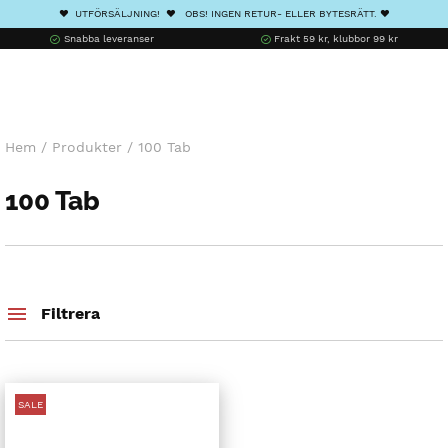
❤️ UTFÖRSÄLJNING! ❤️ OBS! INGEN RETUR- ELLER BYTESRÄTT. ❤️
Snabba leveranser
Frakt 59 kr, klubbor 99 kr
Hem
/
Produkter
/
100 Tab
100 Tab
Filtrera
SALE