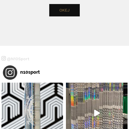
@N10Sport
n10sport