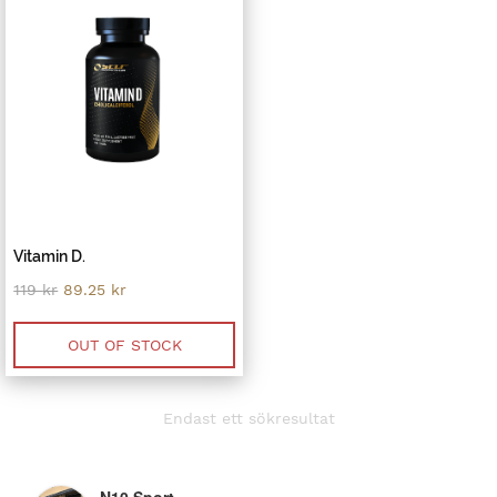
Vitamin D.
Original
Current
119
kr
89.25
kr
price
price
was:
is:
119 kr.
89.25 kr.
OUT OF STOCK
Endast ett sökresultat