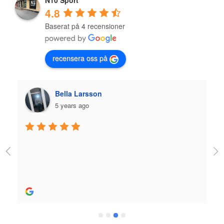
N10 Sport
4.8
Baserat på 4 recensioner
recensera oss på
Bella Larsson
5 years ago