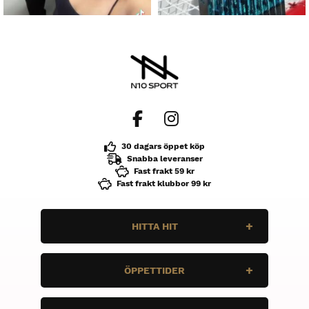
30 dagars öppet köp
Snabba leveranser
Fast frakt 59 kr
Fast frakt klubbor 99 kr
HITTA HIT
N10 Sport
ÖPPETTIDER
Enbärsvägen 11
735 37 Surahammar
Måndag
STÄNGT