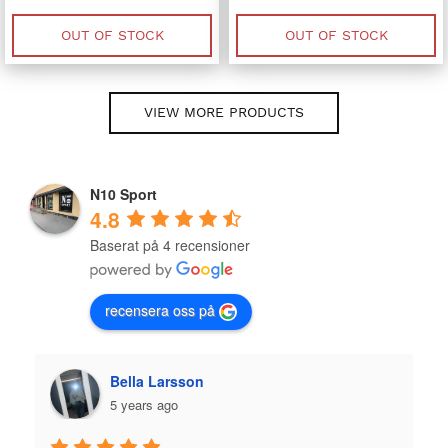
price
price
price
price
was:
is:
was:
is:
1,329 kr.
664.50 kr.
1,329 kr.
664.50 kr.
OUT OF STOCK
OUT OF STOCK
VIEW MORE PRODUCTS
N10 Sport
4.8
Baserat på 4 recensioner
recensera oss på
Plazmo
5 years ago