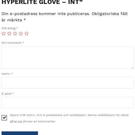
HYPERLITE GLOVE – INT”
Din e-postadress kommer inte publiceras.
Obligatoriska fält
är märkta
*
Ditt betyg
*
Din recension
*
Namn
*
E-post
*
Spara mitt namn, min e-postadress och webbplats i denna webbläsare till nästa
gång jag skriver en kommentar.