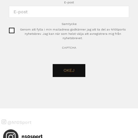
E-post
Samtycke
Genom att fylla i min mailadress godkänner jag att ta del av N10Sports
nyhetsbrev. Jag kan när som helst välja att avregistrera mig från
nyhetsbrevet.
CAPTCHA
@N10Sport
n10sport