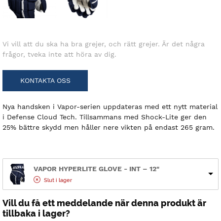
Vi vill att du ska ha bra grejer, och rätt grejer. Är det några
frågor, tveka inte att höra av dig.
KONTAKTA OSS
Nya handsken i Vapor-serien uppdateras med ett nytt material
i Defense Cloud Tech. Tillsammans med Shock-Lite ger den
25% bättre skydd men håller nere vikten på endast 265 gram.
VAPOR HYPERLITE GLOVE - INT – 12"
Slut i lager
Vill du få ett meddelande när denna produkt är
tillbaka i lager?