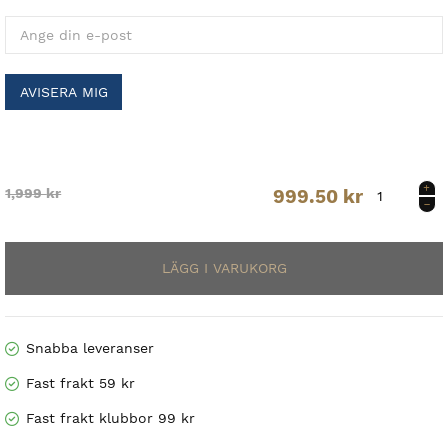
AVISERA MIG
VAPOR
Original
Current
1,999
kr
999.50
kr
HYPERLITE
GLOVE
price
price
-
INT
was:
is:
mängd
1,999 kr.
999.50 kr.
Snabba leveranser
Fast frakt 59 kr
Fast frakt klubbor 99 kr