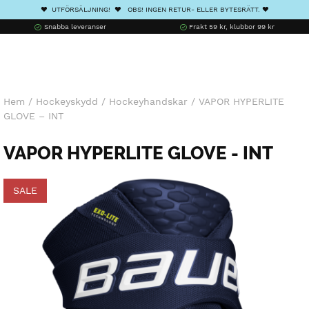
❤️ UTFÖRSÄLJNING! ❤️ OBS! INGEN RETUR- ELLER BYTESRÄTT. ❤️
Snabba leveranser
Frakt 59 kr, klubbor 99 kr
Hem
/
Hockeyskydd
/
Hockeyhandskar
/
VAPOR HYPERLITE
GLOVE – INT
VAPOR HYPERLITE GLOVE - INT
SALE