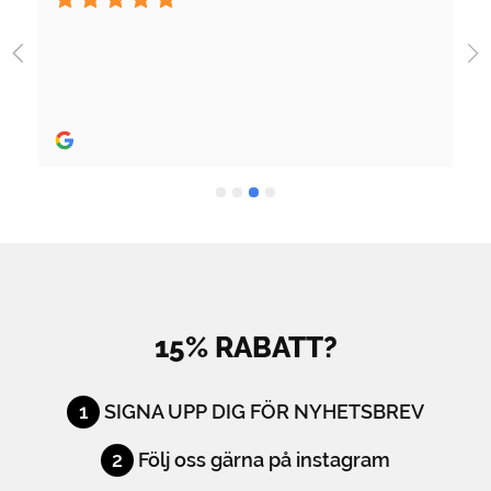
Jag fick jättebra hjälp när jag köpte skridskor och 
utrustning och skön person. Bra hjälp! 
Rekommenderas stort.
15% RABATT?
1
SIGNA UPP DIG FÖR NYHETSBREV
2
Följ oss gärna på instagram