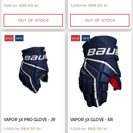
Original
Current
Original
Current
999
kr
499.50
kr
1,999
kr
999.50
kr
price
price
price
price
was:
is:
was:
is:
999 kr.
499.50 kr.
1,999 kr.
999.50 kr.
OUT OF STOCK
OUT OF STOCK
SALE
NEW
SALE
NEW
VAPOR 3X PRO GLOVE - JR
VAPOR 3X GLOVE - SR
Original
Current
Original
Current
1,329
kr
664.50
kr
1,329
kr
664.50
kr