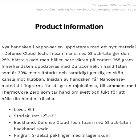
Categories:
30% bauer
/
Bauer
REA
/
Hockeyhandskar
/
Hockeyskydd
/
Hockeyspelare
/
Nyheter Bauer
Product information
Nya handsken i Vapor-serien uppdateras med ett nytt material
i Defense Cloud Tech. Tillsammans med Shock-Lite ger den
25% bättre skydd men håller nere vikten på endast 265 gram.
Innerhandsken uppdateras med Duraconnekt i handflatan
som är 30% mer slitstarkt och samtidigt ger dig en skön
känsla mot klubban. Insidan av handsken får Nanosense-
material i fingrarna för att ge en mjukkänsla, tillsammans med
ThermoCore Zero som tar hand om svett och lukt för att
hålla din händer fräscha.
Level: Elit
Storlek: Int: 12’’-13’’
Backhand: Defense Cloud Tech foam med Shock-Lite i
backhand skydd
Fingrar: 3-delad pekfinger med 3 lager skum